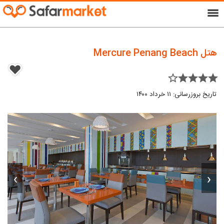
menu
هتل Mercure Penang Beach
star_border star star star star
تاریخ بروزرسانی: ۱۱ خرداد ۱۴۰۰
›
‹