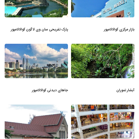
بازار مرکزی کوالالامپور
پارک تفریحی سان وی لاگون کوالالامپور
آبشار تموران
جاهای دیدنی کوالالامپور