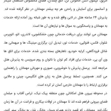
حریق، کپسول آتش خاموش کن، اتاق چمدان، فضای مخصوص استعمال سیگار
و آسانسور برای آسایش و راحتی هر چه بیشتر مهمانان در نظر گرفته شده اند.
پذیرش ۲۴ ساعته هتل در لابی واقع شده و به طور شبانه روز آماده ارائه خدمات
به مهمانان و پاسخگویی به سوال ها و نیازهای آن ها است.
مهمانان می توانند برای دریافت خدماتی چون خشکشویی، لاندری، اتو، اتوپرس
شلوار، فکس، فتوکپی، خدمات تور، تبدیل ارز، برگزاری میتینگ ها و میهمانی ها،
شاتل فرودگاهی، کرایه خودرو، ناهارهای بسته بندی شده، خدمات برای اتاق ها
وی آی پی، خدمات برای افراد کم توان یا ناتوان و روم سرویس به پذیرش هتل
مراجعه کنند. پرسنل پذیرش با خوشرویی، صبوری و مهربانی مهمانان را راهنمایی
می کنند. همچنین، تسلط پرسنل هتل به زبان های انگلیسی، چینی و مالایی
برقراری ارتباط را با مهمانان خارجی آسان تر کرده است.
در محوطه بیرون هتل امکاناتی چون منطقه پیک نیک، تراس آفتاب و مبلمان
فضای بیرونی فراهم شده اند تا مهمانان در اوقات بیکاری و فراغت در آن ها زمان
بگذرانند. مهمانانی که قصد دارند همراه حیوان خانگی شان به پنانگ سفر کنند،