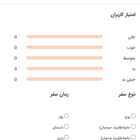
امتیاز کاربران
عالی
0
خوب
0
متوسط
0
بد
0
خیلی بد
0
نوع سفر
زمان سفر
زوج
بهار
خانواده(فرزند خردسال)
تابستان
خانواده(فرزند نوجوان)
پاییز