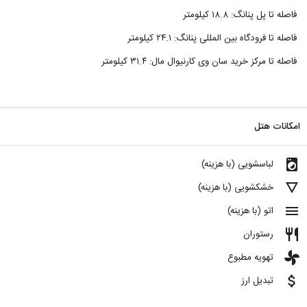
فاصله تا پل پنانگ: ۱۸.۸ کیلومتر
فاصله تا فرودگاه بین المللی پنانگ: ۲۴.۱ کیلومتر
فاصله تا مرکز خرید سان وی کارنیوال مال: ۳۱.۴ کیلومتر
امکانات هتل
local_laundry_service
لباسشویی (با هزینه)
details
خشکشویی (با هزینه)
menu
اتو (با هزینه)
restaurant
رستوران
toys
تهویه مطبوع
attach_money
تبدیل ارز