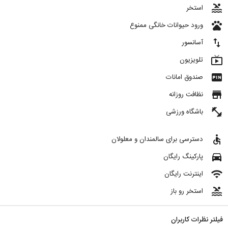
pool
استخر
pets
ورود حیوانات خانگی ممنوع
import_export
آسانسور
live_tv
تلویزیون
fiber_pin
صندوق امانات
store
نظافت روزانه
fitness_center
باشگاه ورزشی
accessible
دسترسی برای سالمندان و معلولان
directions_car
پارکینگ رایگان
wifi
اینترنت رایگان
pool
استخر رو باز
فیلتر نظرات کاربران