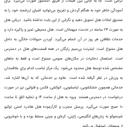
گرامی است. جا به جایی بین طبقات از طریق آسانسور صورت می‌گیرد. برای
آسودگی خاطر خود به هنگام گردش و تفریح می‌توانید اشیای ارزشمند خود را به
صندوق امانات هتل تحویل دهید و نگرانی از این بابت نداشته باشید. دربانی هتل
به صورت ۲۴ ساعته در خدمت میهمانان است. هتل محیطی تمیز و پاکیزه دارد و
خدمات نظافتی هر روز در آن انجام می‌گیرد. آوردن حیوانات خانگی به داخل
هتل ممنوع است. اینترنت بی‌سیم رایگان در همه قسمت‌های هتل در دسترس
است. استعمال دخانیات در مکان‌های عمومی ممنوع است و فقط به جاهای
مشخص شده توسط هتل محدود می‌شود. یک مرکز تناسب اندام برای علاقمندان
به ورزش در نظر گرفته شده است. علاوه بر خدماتی که به آن‌ها اشاره شد،
خدماتی همچون خشکشویی، لباسشویی، اتوکشی، فکس و فتوکپی نیز در صورت
درخواست در دسترس هستند. ورود به هتل از ساعت ۱۴ و تخلیه اتاق تا ساعت
۱۰ صبح صورت می‌گیرد. پرسنل مجرب و کارآزموده هتل هاندرد استی توکیو
شینجوکو به زبان‌های انگلیسی، ژاپنی، کره‌ای و چینی مسلط بوده و با خوشرویی
از میهمانان استقبال می‌کنند.