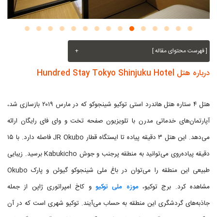
[ فهرست محتوای مقاله ]
+
درباره هتل Hundred Stay Tokyo Shinjuku Hotel
هتل ۴ ستاره هتل هاندرد استی توکیو شینجوکو که در مارس ۲۰۱۹ بازسازی شد،
آپارتمان‌های خدماتی مدرن با تلویزیون صفحه ‌تخت و وای ‌فای رایگان ارائه
می‌دهد. این هتل ۳ دقیقه پیاده تا ایستگاه قطار JR Okubo فاصله دارد. با ۱۵
دقیقه پیاده‌روی می‌توانید به منطقه پرجنب ‌و جوش Kabukicho برسید. زیبایی
طبیعی این منطقه را می‌توان در باغ ملی شینجوکو گیوئن و پارک Okubo
مشاهده کرد. برج توکیو،
موزه ملی توکیو
و کاخ امپراتوری ژاپن از جمله
جاذبه‌های گردشگری این منطقه به حساب می‌آیند. توکیو شهری است که در آن