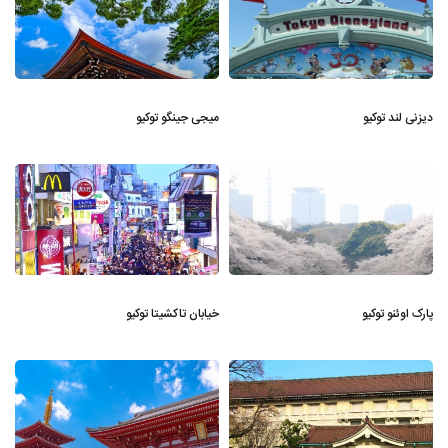
دیزنی لند توکیو
میجی جینگو توکیو
پارک اوئنو توکیو
خیابان تاکشیتا توکیو