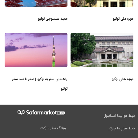
موزه ملی توکیو
معبد سنسوجی توکیو
موزه های توکیو
راهنمای سفر به توکیو | صفر تا صد سفر
توکیو
بلیط هواپیما استانبول
وبلاگ سفر مارکت
بلیط هواپیما چارتر