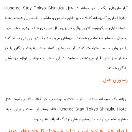
آپارتمان‌های یک و دو خوابه در هتل Hundred Stay Tokyo Shinjuku
Hotel دارای آشپزخانه کاملا مجهز، اتاق نشیمن و ماشین لباسشویی هستند. همه
اتاق‌ها دارای مایکروویو، کتری برقی، تلویزیون ال سی دی با کانال‌های ماهواره‌ای،
یخچال و حمام اختصاصی هستند. میهمانان می‌توانند یک دی وی دی تماشا کنند
یا در وان حمام استراحت کنند. آپارتمان‌های کاملا مبله اینترنت رایگان را در
اختیار میهمانان قرار می‌دهند. حمام‌ها دارای سشوار، حوله و لوازم بهداشتی
رایگان هستند.
رستوران هتل
روزانه یک صبحانه ساده از نان، غلات و نوشیدنی در کافه ارائه می‌شود. هتل
Hundred Stay Tokyo Shinjuku Hotel فاقد رستوران است و برای صرف
ناهار و شام می‌توانید به رستوران‌های نزدیک اطراف هتل بروید.
فاصله هتل هاندرد استی توکیو شینجوکو تا جاذبه‌های دیدنی