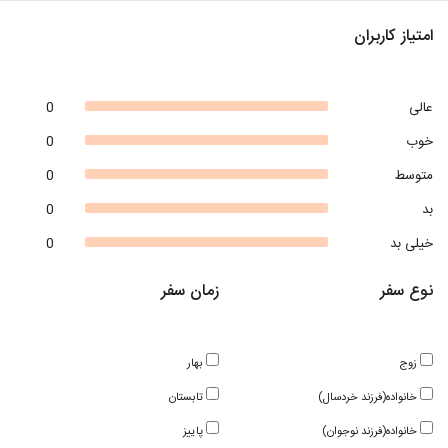
امتیاز کاربران
عالی
0
خوب
0
متوسط
0
بد
0
خیلی بد
0
نوع سفر
زمان سفر
زوج
بهار
خانواده(فرزند خردسال)
تابستان
خانواده(فرزند نوجوان)
پاییز