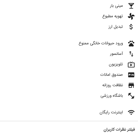
local_bar
مینی بار
toys
تهویه مطبوع
attach_money
تبدیل ارز
pets
ورود حیوانات خانگی ممنوع
import_export
آسانسور
live_tv
تلویزیون
fiber_pin
صندوق امانات
store
نظافت روزانه
fitness_center
باشگاه ورزشی
wifi
اینترنت رایگان
فیلتر نظرات کاربران