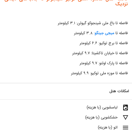
نزدیک
فاصله تا باغ ملی شینجوکو گیوئن: ۳.۱ کیلومتر
فاصله تا
میجی جینگو
: ۳.۸ کیلومتر
فاصله تا برج توکیو: ۶.۶ کیلومتر
فاصله تا خیابان تاکشیتا: ۹.۷ کیلومتر
فاصله تا پارک اوئنو: ۹.۷ کیلومتر
فاصله تا موزه ملی توکیو: ۹.۹ کیلومتر
امکانات هتل
local_laundry_service
لباسشویی (با هزینه)
details
خشکشویی (با هزینه)
menu
اتو (با هزینه)