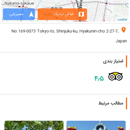
navigation
map
اماکن نزدیک
مسیریابی
Leaflet
location_on
No 169-0073 Tokyo-to, Shinjuku-ku, Hyakunin-cho 2-27-7,
Japan
امتیاز بندی
۴٫۵
مطالب مرتبط