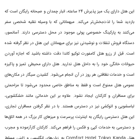
این هتل دارای یک میز پذیرش ۲۴ ساعته، انبار چمدان و صبحانه رایگان است که
بازدید شما را لذت‌بخش‌تر می‌کند. میهمانانی که با وسیله نقلیه شخصی سفر
می‌کنند به پارکینگ خصوصی پولی موجود در محل دسترسی دارند. آسانسور،
دستگاه فروش تنقلات و نوشیدنی نیز برای میهمانان این هتل در نظر گرفته شده
است. قبل از رزرو هتل کامفورت توكیو كاندا دقت داشته باشید که اجازه آوردن
حیوانات خانگی خود را به داخل هتل ندارید. هتل دارای محیطی تمیز و پاکیزه
است و خدمات نظافتی هر روز در آن انجام می‌شود. کشیدن سیگار در مکان‌های
عمومی هتل ممنوع است و فقط به مناطق خاصی محدود می‌شود تا مزاحمتی
برای مسافران و کارکنان ایجاد نشود. علاوه بر این خدماتی مانند خشکشویی،
لباسشویی و اتوکشی نیز در دسترس هستند. با در نظر گرفتن مسافران تجاری،
این هتل دسترسی رایگان به اینترنت پرسرعت و میزهای کار بزرگ در همه اتاق‌ها
و دسترسی به خدمات کپی و فکس را فراهم می‌کند. کارکنان کارآزموده و مجرب
هتل Comfort Hotel Tokyo Kanda به زبان‌های انگلیسی و ژاپنی مسلط