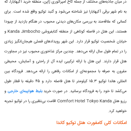
در میان جاذبه‌های مختلف از جمله کاخ امپراتوری ژ‌اپن، منطقه خرید آکیهابارا، که
به نام شهر برقی آکیهابارا نیز شناخته می‌شود و گنبد توکیو واقع شده است. برای
کسانی که علاقه‌مند به بررسی مکان‌های دیدنی محبوب در هنگام بازدید از چیودا
هستند، این هتل در فاصله کوتاهی از منطقه کتابفروشی Kanda Jimbocho و
خیابان شخصیت توکیو قرار دارد. این شهر رویدادهای فصلی هیجان‌انگیز زیادی
را در تمام طول سال ارائه می‌دهد. چندین مرکز غذاخوری محبوب نیز در مجاورت
هتل قرار دارند. این هتل با ارائه ترکیبی ایده آل از راحتی و آسایش، محیطی
مقرون به صرفه با مجموعه‌ای از امکانات رفاهی را ارائه می‌دهد. فرودگاه بین
المللی هاندا توکیو ۱۵.۳ کیلومتر تا هتل فاصله دارد و ۴۵ دقیقه با قطار طول
می‌کشد تا خود را به فرودگاه برسانید. در صورت خرید
بلیط هواپیمای خارجی
و
رزرو هتل Comfort Hotel Tokyo Kanda اقامت بی‌نظیری را در توکیو تجربه
خواهید کرد.
امکانات کلی کامفورت هتل توكیو كاندا