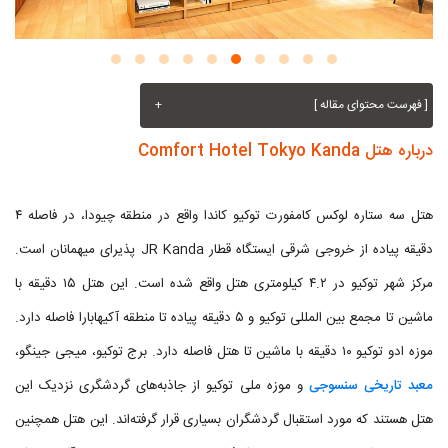
[ فهرست محتوای مقاله ]
+
درباره هتل Comfort Hotel Tokyo Kanda
هتل سه ستاره لوکس کامفورت توكیو كاندا واقع در منطقه چیودا، در فاصله ۴
دقیقه پیاده از خروجی شرقی ایستگاه قطار JR Kanda پذیرای میهمانان است.
مرکز شهر توکیو در ۴.۲ کیلومتری هتل واقع شده است. این هتل ۱۵ دقیقه با
ماشین تا مجمع بین المللی توکیو و ۵ دقیقه پیاده تا منطقه آکیهابارا فاصله دارد.
موزه ادو توکیو ۱۰ دقیقه با ماشین تا هتل فاصله دارد. برج توکیو، میجی جینگو،
معبد تاریخی سنسوجی
و موزه ملی توکیو از جاذبه‌های گردشگری نزدیک این
هتل هستند که مورد استقبال گردشگران بسیاری قرار گرفته‌اند. این هتل همچنین