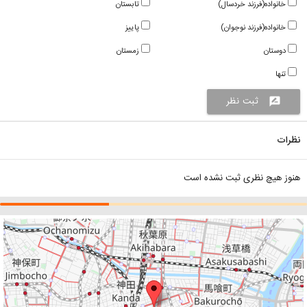
خانواده(فرزند خردسال)
تابستان
خانواده(فرزند نوجوان)
پاییز
دوستان
زمستان
تنها
ثبت نظر
rate_review
نظرات
هنوز هیچ نظری ثبت نشده است