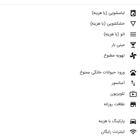
local_laundry_service
لباسشویی (با هزینه)
details
خشکشویی (با هزینه)
menu
اتو (با هزینه)
local_bar
مینی بار
toys
تهویه مطبوع
pets
ورود حیوانات خانگی ممنوع
import_export
آسانسور
live_tv
تلویزیون
store
نظافت روزانه
directions_car
پارکینگ با هزینه
wifi
اینترنت رایگان