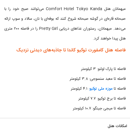
میهمانان هتل Comfort Hotel Tokyo Kanda می‌توانند صبح خود را با
صبحانه قاره‌ای در گوشه صبحانه شروع کنند که بوفه‌ای با نان، سالاد و سوپ ارائه
می‌دهد. میهمانان، رستوران غذاهای دریایی Pretty Girl را در فاصله ۲۰۰ متری
هتل پیدا خواهند کرد.
فاصله هتل کامفورت توكیو كاندا تا جاذبه‌های دیدنی نزدیک
فاصله تا پارک اوئنو: ۳ کیلومتر
فاصله تا معبد سنسوجی: ۳.۸ کیلومتر
فاصله تا
موزه ملی توکیو
: ۴.۱ کیلومتر
فاصله تا برج توکیو: ۷.۷ کیلومتر
فاصله تا میجی جینگو: ۱۰.۷ کیلومتر
امکانات هتل