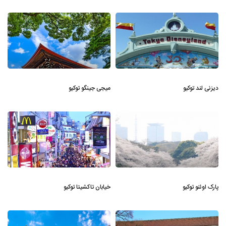
دیزنی لند توکیو
میجی جینگو توکیو
پارک اوئنو توکیو
خیابان تاکشیتا توکیو