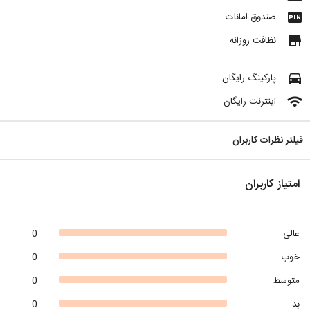
fiber_pin
صندوق امانات
store
نظافت روزانه
directions_car
پارکینگ رایگان
wifi
اینترنت رایگان
فیلتر نظرات کاربران
امتیاز کاربران
عالی
0
خوب
0
متوسط
0
بد
0