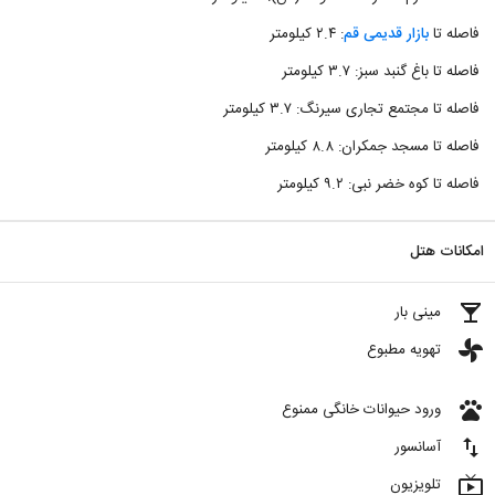
فاصله تا
بازار قدیمی قم
: ۲.۴ کیلومتر
فاصله تا باغ گنبد سبز: ۳.۷ کیلومتر
فاصله تا مجتمع تجاری سیرنگ: ۳.۷ کیلومتر
فاصله تا مسجد جمکران: ۸.۸ کیلومتر
فاصله تا کوه خضر نبی: ۹.۲ کیلومتر
امکانات هتل
local_bar
مینی بار
toys
تهویه مطبوع
pets
ورود حیوانات خانگی ممنوع
import_export
آسانسور
live_tv
تلویزیون