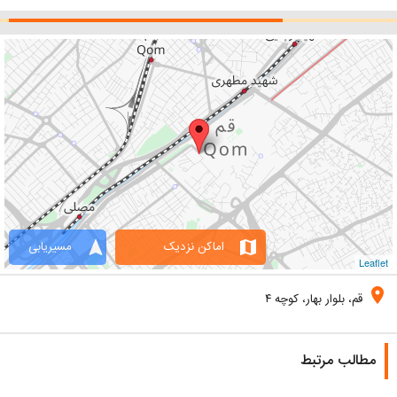
navigation
map
اماکن نزدیک
مسیریابی
Leaflet
location_on
قم، بلوار بهار، کوچه ۴
مطالب مرتبط