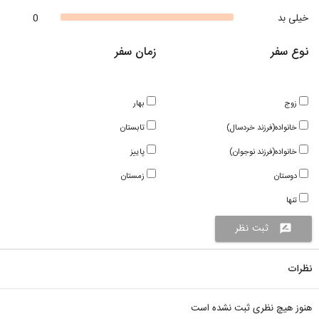
خیلی بد
0
نوع سفر
زمان سفر
زوج
بهار
خانواده(فرزند خردسال)
تابستان
خانواده(فرزند نوجوان)
پاییز
دوستان
زمستان
تنها
ثبت نظر
rate_review
نظرات
هنوز هیچ نظری ثبت نشده است