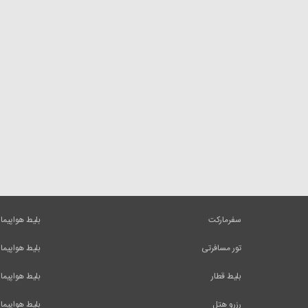
سفرمارکت
بلیط هواپیما
تور مسافرتی
بلیط هواپیما
بلیط قطار
بلیط هواپیما
رزرو هتل
بلیط هواپیما