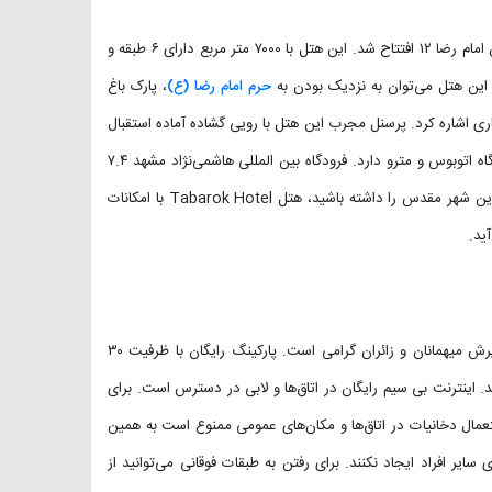
هتل ۳ ستاره تبرک مشهد در سال ۱۴۰۰ با استانداردهای بین المللی در خیابان امام رضا ۱۲ افتتاح شد. این هتل با ۷۰۰۰ متر مربع دارای ۶ طبقه و
حرم امام رضا (َع)
، پارک باغ
 اشاره کرد. پرسنل مجرب این هتل با رویی گشاده آماده استقبال
از میهمانان و زائران محترم هستند. این هتل دسترسی بسیار خوبی به ایستگاه اتوبوس و مترو دارد. فرودگاه بین المللی هاشمی‌‌‌نژاد مشهد ۷.۴
و سفر به این شهر مقدس را داشته باشید، هتل Tabarok Hotel با امکانات
ید.
فضای داخلی هتل بسیار لوکس بوده و هتل به صورت ۲۴ ساعته آماده پذیرش میهمانان و زائران گرامی است. پارکینگ رایگان با ظرفیت ۳۰
 اینترنت بی سیم رایگان در اتاق‌ها و لابی در دسترس است. برای
ستعمال دخانیات در اتاق‌ها و مکان‌های عمومی ممنوع است به همین
ایر افراد ایجاد نکنند. برای رفتن به طبقات فوقانی می‌توانید از