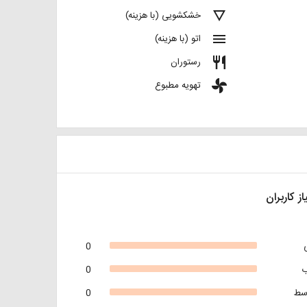
details
خشکشویی (با هزینه)
menu
اتو (با هزینه)
restaurant
رستوران
toys
تهویه مطبوع
از کاربران
0
0
سط
0