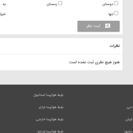
بد
دوستان
زمستان
خیلی
تنها
ثبت نظر
rate_review
نظرات
هنوز هیچ نظری ثبت نشده است
بلیط هواپیما استانبول
 دبی
بلیط هواپیما چارتر
 کیش
بلیط هواپیما خارجی
 مشهد
بلیط هواپیما تورنتو