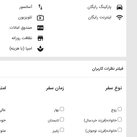
import_export
directions_car
پارکینگ رایگان
آسانسور
live_tv
wifi
اینترنت رایگان
تلویزیون
fiber_pin
صندوق امانات
store
نظافت روزانه
spa
اسپا (با هزینه)
فیلتر نظرات کاربران
نوع سفر
زمان سفر
امتی
عالی
زوج
بهار
خوب
خانواده(فرزند خردسال)
تابستان
متو
خانواده(فرزند نوجوان)
پاییز