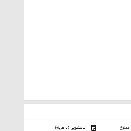
local_laundry_service
 ممنوع
لباسشویی (با هزینه)