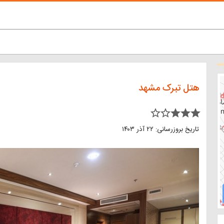
هتل تبرک مشهد
star_border star_border star star star
تاریخ بروزرسانی: ۲۲ آذر ۱۴۰۳