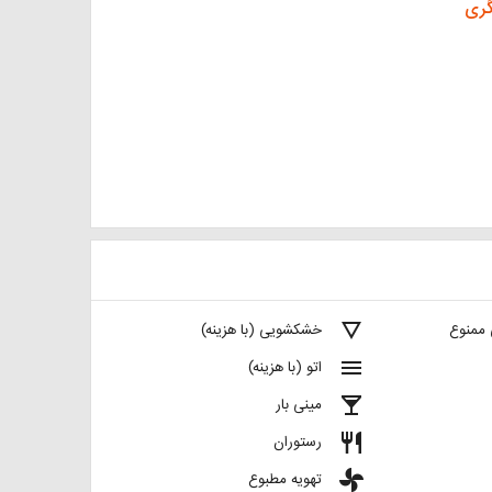
گری
details
 ممنوع
خشکشویی (با هزینه)
menu
اتو (با هزینه)
local_bar
مینی بار
restaurant
رستوران
toys
تهویه مطبوع