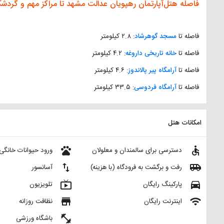
فاصله هتل‌آپارتمان رهپویان عدالت مشهد تا مراکز مهم و گردش
فاصله تا
مسجد گوهرشاد
: ۲.۸ کیلومتر
فاصله تا
خانه تاریخی داروغه
: ۴.۲ کیلومتر
فاصله تا
آرامگاه پیر پالاندوز
: ۴.۶ کیلومتر
فاصله تا
آرامگاه فردوسی
: ۳۳.۵ کیلومتر
امکانات هتل
pets
accessible
دسترسی برای سالمندان و معلولان
ورود حیوانات خانگی
import_export
airport_shuttle
رفت و برگشت به فرودگاه (با هزینه)
آسانسور
live_tv
directions_car
پارکینگ رایگان
تلویزیون
store
wifi
اینترنت رایگان
نظافت روزانه
fitness_center
باشگاه ورزشی