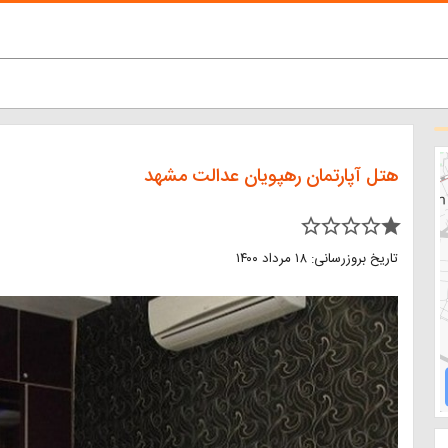
هتل آپارتمان رهپویان عدالت مشهد
star_border star_border star_border star_border star
تاریخ بروزرسانی: ۱۸ مرداد ۱۴۰۰