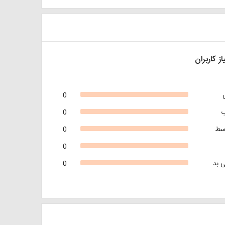
از کاربران
0
0
سط
0
0
 بد
0