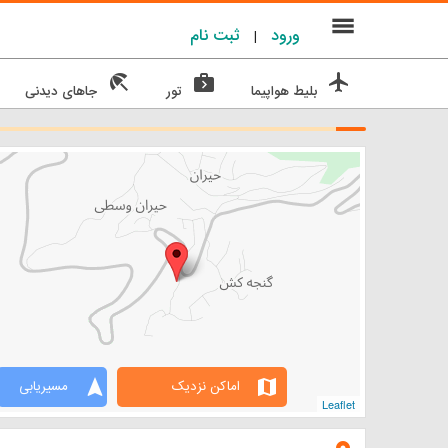
menu
ورود
ثبت نام
|
beach_access
next_week
flight
بلیط هواپیما
تور
جاهای دیدنی
navigation
map
اماکن نزدیک
مسیریابی
Leaflet