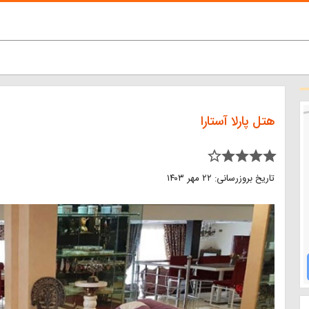
هتل پارلا آستارا
star_border star star star star
تاریخ بروزرسانی: ۲۲ مهر ۱۴۰۳