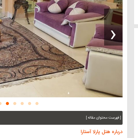
‹
[ فهرست محتوای مقاله ]
درباره هتل پارلا آستارا