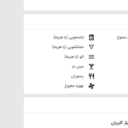
local_laundry_service
 ممنوع
لباسشویی (با هزینه)
details
خشکشویی (با هزینه)
menu
اتو (با هزینه)
local_bar
مینی بار
restaurant
رستوران
toys
تهویه مطبوع
از کاربران