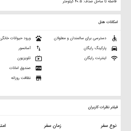
فاصله تا ساحل صدف: ۴۰.۵ کیلومتر
امکانات هتل
pets
accessible
دسترسی برای سالمندان و معلولان
ورود حیوانات خانگی
import_export
directions_car
پارکینگ رایگان
آسانسور
live_tv
wifi
اینترنت رایگان
تلویزیون
fiber_pin
صندوق امانات
store
نظافت روزانه
فیلتر نظرات کاربران
نوع سفر
زمان سفر
امتی