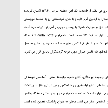
هتل چهار ستاره پارلا در بندر آستارا واقع شده است، این هتل زیبا با چشم اندازی بی نظیر از طبیعت بکر این منطقه در سال ۱۳۹۴ افتتاح گردیده
ی جاده آستارا – حیران و ۳۲ کیلومتری جاده آستارا به اردبیل قرار دارد و با نمای کوهستانی رو به منطقه توریستی
نه حیران نقش بسزایی در جذب گردشگر دارد. این هتل با ۵ طبقه و ۲۴ باب اتاق و سوئیت همراه با پرسنل مجرب و آموزش دیده خود آماده
میزبانی از میهمانان گرامی سراسر کشور است. این هتل با موقعیت مکانی عالی دارای ظرفیت ۷۲ مسافر است. همچنین Parla Hotel تا فرودگاه
هر شده و از طریق تاکسی های فرودگاه دسترسی آسانی به هتل
ندقلو، تله کابین حیران مورد توجه گردشگران زیادی قرار می گیرد.
رفاهی مناسبی است، مانند پذیرش ۲۴ ساعته، رستوران زنجیره ای خاقان، کافی شاپ، چایخانه سنتی، آسانسور شیشه ای
ابی. خدماتی نظیر لباسشویی و خشکشویی نیز در این هتل با پرداخت
 سرگرمی قرار داده شده است، همچنین در ورودی هتل دستگاه واکس
اشین شخصی سفر می کنند، محلی به عنوان پارکینگ تعیین شده است