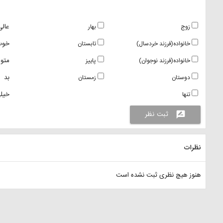
عالی
زوج
بهار
خوب
خانواده(فرزند خردسال)
تابستان
متو
خانواده(فرزند نوجوان)
پاییز
بد
دوستان
زمستان
خیلی
تنها
ثبت نظر
rate_review
نظرات
هنوز هیچ نظری ثبت نشده است