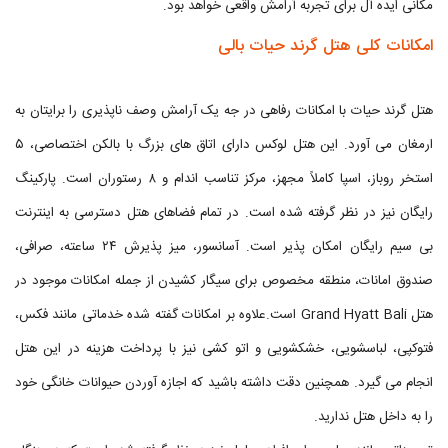
مکانی ایده آل برای تجربه آرامش واقعی خواهد بود.
امکانات کلی هتل گرند حیات بالی
هتل گرند حیات با امکانات رفاهی در جه یک آرامش وصف ناپذیری را برایتان به
ارمغان می آورد. این هتل لوکس دارای اتاق های بزرگ با بالکن اختصاصی، ۵
استخر روباز، اسپا کاملاً مجهز، مرکز تناسب اندام و ۸ رستوران است. پارکینگ
رایگان نیز در نظر گرفته شده است. در تمام فضاهای هتل دسترسی به اینترنت
بی سیم رایگان امکان پذیر است. آسانسور، میز پذیرش ۲۴ ساعته، صرافی،
صندوق امانات، منطقه مخصوص برای سیگار کشیدن از جمله امکانات موجود در
هتل Grand Hyatt Bali است.علاوه بر امکانات گفته شده خدماتی مانند فکس،
فتوکپی، لباسشویی، خشکشویی و اتو کشی نیز با پرداخت هزینه در این هتل
انجام می گیرد. همچنین دقت داشته باشید که اجازه آوردن حیوانات خانگی خود
را به داخل هتل ندارید.