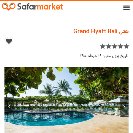
menu
هتل Grand Hyatt Bali
star star star star star
تاریخ بروزرسانی: ۱۹ خرداد ۱۴۰۰
›
‹