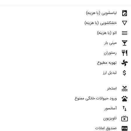
local_laundry_service
لباسشویی (با هزینه)
details
خشکشویی (با هزینه)
menu
اتو (با هزینه)
local_bar
مینی بار
restaurant
رستوران
toys
تهویه مطبوع
attach_money
تبدیل ارز
pool
استخر
pets
ورود حیوانات خانگی ممنوع
import_export
آسانسور
live_tv
تلویزیون
fiber_pin
صندوق امانات