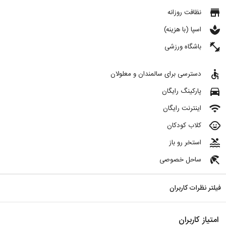
store
نظافت روزانه
spa
اسپا (با هزینه)
fitness_center
باشگاه ورزشی
accessible
دسترسی برای سالمندان و معلولان
directions_car
پارکینگ رایگان
wifi
اینترنت رایگان
child_care
کلاب کودکان
pool
استخر رو باز
beach_access
ساحل خصوصی
فیلتر نظرات کاربران
امتیاز کاربران