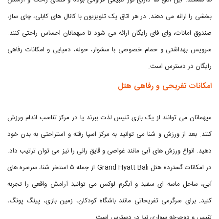
ها هستند. این اتاق ها دارای نور طبیعی فراوانی بوده و فضای راحت و آرامش
بخشی را ارائه می دهند. در هر اتاق یک تلویزیون با کانال های کابلی، چای ساز،
صندوق امانات، وای فای رایگان ارائه می شود تا میهمانان احساس راحتی کنند.
سرویس بهداشتی و حمام خصوصی با سشوار، حوله، دمپایی و امکانات رفاهی
رایگان در دسترس است.
امکانات تفریحی و رفاهی هتل
میهمانان می توانند از یک بازی تنیس لذت ببرند یا در مرکز تناسب اندام ورزش
کنند. بعد از ورزش و شنا می توانید به مرکز اسپا رفته و استراحتی به بدن خود
دهید. انواع ورزش های آبی مانند غواصی و قایق رانی را نیز می توان ترتیب داد.
در امکانات گسترده هتل Grand Hyatt Bali از جمله ۵ استخر شنا، سرسره های
آبی، ساحل ماسه ای سفید و آبگرم لوکس می توانید آرامش واقعی را تجربه
کنید. برای سرگرمی تفریحاتی مانند باشگاه کودکان، زمین بازی، پینگ پونگ،
تنیس و دوچرخه سواری نیز در دسترس است.