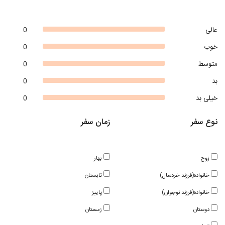
عالی
0
خوب
0
متوسط
0
بد
0
خیلی بد
0
نوع سفر
زمان سفر
زوج
بهار
خانواده(فرزند خردسال)
تابستان
خانواده(فرزند نوجوان)
پاییز
دوستان
زمستان