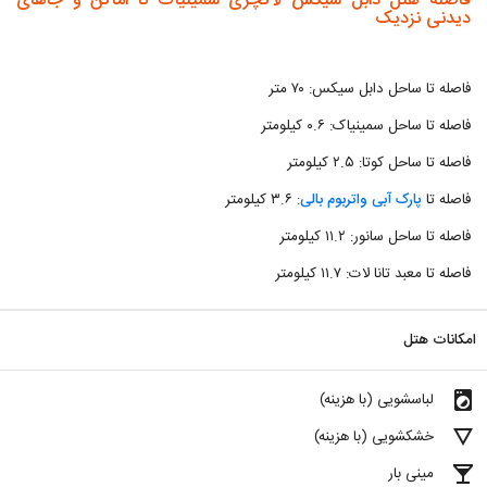
فاصله هتل دابل سیکس لاکچری سمینیاک تا اماکن و جاهای
دیدنی نزدیک
فاصله تا ساحل دابل سیکس: ۷۰ متر
فاصله تا ساحل سمینیاک: ۰.۶ کیلومتر
فاصله تا ساحل کوتا: ۲.۵ کیلومتر
فاصله تا
پارک آبی واتربوم بالی
: ۳.۶ کیلومتر
فاصله تا ساحل سانور: ۱۱.۲ کیلومتر
فاصله تا معبد تانا لات: ۱۱.۷ کیلومتر
امکانات هتل
local_laundry_service
لباسشویی (با هزینه)
details
خشکشویی (با هزینه)
local_bar
مینی بار