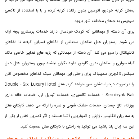
دارید در طول مدت اقامتتان رانندگی در این منطقه را تجربه کنید می توانید از
بخش کرایه خودرو، اتومبیل بدون راننده کرایه کرده و یا با استفاده از تاکسی
سرویس به جاهای مختلف شهر بروید.
برای آن دسته از مهمانانی که کودک خردسال دارند خدمات پرستاری بچه ارائه
می‌ شود. رستوران هتل غذاهای مختلفی از غذاهای آسیایی گرفته تا غذاهای
کانتیننتال را سرو می کند. آن دسته از مهمانانی که رژیم های غذایی خاصی مانند
گیاه خواری و غذاهای بدون گلوتن دارند نگران نباشند چون رستوران هتل دابل
سیکس لاکچری سمینیاک برای راحتی این مهمانان سبک غذاهای مخصوص آنان
را درصورت درخواستشان سرو خواهد کرد. هتل Double - Six, Luxury Hotel
- Seminyak Bali خدمات کانسیرج، خدمات تبدیل ارز، خدمات خانه داری
روزانه، اتاق چمدان، خدمات خشک شویی و غیره را ارائه می دهد. کارکنان هتل
به سه زبان انگلیسی، ژاپنی و اندونزیایی آشنا هستند و اگر کمترین لغتی از یکی از
این سه زبان بلد باشید می توانید به راحتی با کارکنان هتل صحبت کنید.