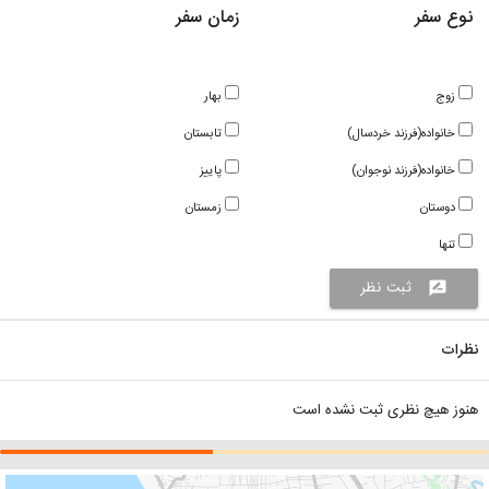
نوع سفر
زمان سفر
زوج
بهار
خانواده(فرزند خردسال)
تابستان
خانواده(فرزند نوجوان)
پاییز
دوستان
زمستان
تنها
ثبت نظر
rate_review
نظرات
هنوز هیچ نظری ثبت نشده است