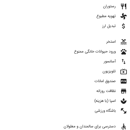
restaurant
رستوران
toys
تهویه مطبوع
attach_money
تبدیل ارز
pool
استخر
pets
ورود حیوانات خانگی ممنوع
import_export
آسانسور
live_tv
تلویزیون
fiber_pin
صندوق امانات
store
نظافت روزانه
spa
اسپا (با هزینه)
fitness_center
باشگاه ورزشی
accessible
دسترسی برای سالمندان و معلولان