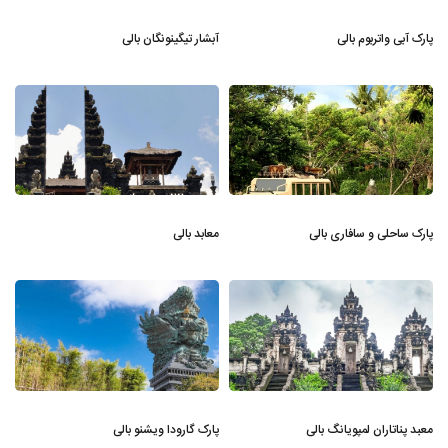
پارک آبی واتربوم بالی
آبشار تیگینونگان بالی
پارک ساحلی و سافاری بالی
معابد بالی
معبد پناتاران لمپویانگ بالی
پارک گارودا ویشنو بالی