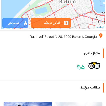
navigation
map
اماکن نزدیک
مسیریابی
Leaflet
location_on
Rustaveli Street N 28, 6000 Batumi, Georgia
امتیاز بندی
۴٫۵
مطالب مرتبط