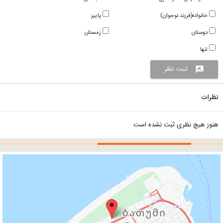
خانواده(فرزند نوجوان)
پاییز
دوستان
زمستان
تنها
ثبت نظر
rate_review
نظرات
هنوز هیچ نظری ثبت نشده است