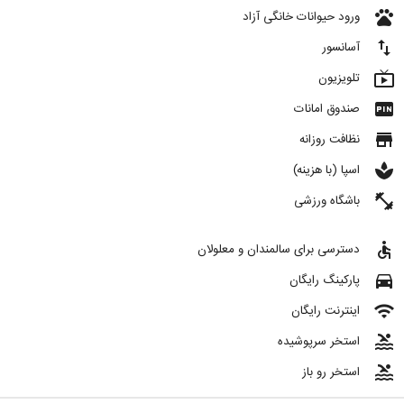
pets
ورود حیوانات خانگی آزاد
import_export
آسانسور
live_tv
تلویزیون
fiber_pin
صندوق امانات
store
نظافت روزانه
spa
اسپا (با هزینه)
fitness_center
باشگاه ورزشی
accessible
دسترسی برای سالمندان و معلولان
directions_car
پارکینگ رایگان
wifi
اینترنت رایگان
pool
استخر سرپوشیده
pool
استخر رو باز