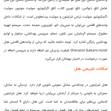
واحدهای اقامتی این هتل هر سلیقه‌ای را راضی می‌کند. واحدهای اقامتی این هتل
شامل اتاق دلوکس، اتاق تویین کلاب، اتاق اگزکیوتیو، سوئیت جونیور، سوئیت
اگسکیوتیو، سوئیت تراس شرایتون و سوئیت پنت‌هاوس است. از امکانات داخل
واحدهای اقامتی می‌توان به مینی‌بار، اتو، تلویزیون صفحه تخت، سیستم تهویه
مطبوع، سیستم گرمایش، میز، تلفن، حمام، سرویس بهداشتی، سشوار و لوازم
بهداشتی رایگان اشاره کرد. توجه داشته باشید که برخی از واحدهای اقامتی هتل
Sheraton Batumi Hotel ظرفیت پذیرش نفر اضافه دارند و سرویس اضافه در
صورت درخواست در اختیار مهمانان قرار می‌گیرد.
امکانات تفریحی هتل
هتل شرایتون در چندقدمی ساحل عمومی باتومی قرار دارد. نزدیکی به ساحل،
سفرتان به باتومی را سرشار از آرامش بی‌پایان دریا خواهد کرد. هتل شرایتون
انتخابی بی‌نظیر برای علاقه‌مندان به شنا است. این هتل دارای ۴ استخر شنا
است. استخرهای روباز این هتل فصلی و استخرهای سربسته در تمام فصول سال