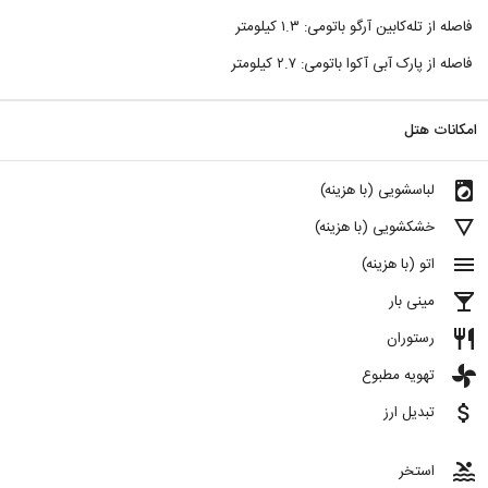
فاصله از تله‌کابین آرگو باتومی: ۱.۳ کیلومتر
فاصله از پارک آبی آکوا باتومی: ۲.۷ کیلومتر
امکانات هتل
local_laundry_service
لباسشویی (با هزینه)
details
خشکشویی (با هزینه)
menu
اتو (با هزینه)
local_bar
مینی بار
restaurant
رستوران
toys
تهویه مطبوع
attach_money
تبدیل ارز
pool
استخر