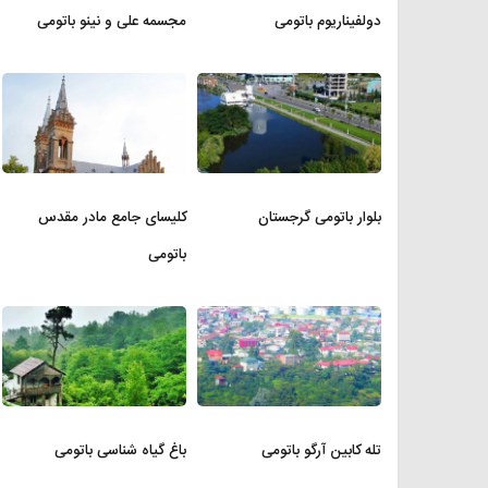
دولفیناریوم باتومی
مجسمه علی و نینو باتومی
بلوار باتومی گرجستان
کلیسای جامع مادر مقدس
باتومی
تله کابین آرگو باتومی
باغ گیاه شناسی باتومی