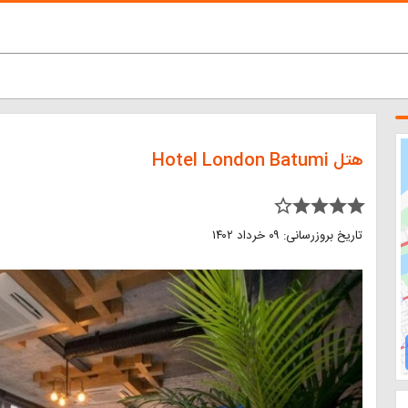
هتل Hotel London Batumi
star_border star star star star
تاریخ بروزرسانی: ۰۹ خرداد ۱۴۰۲