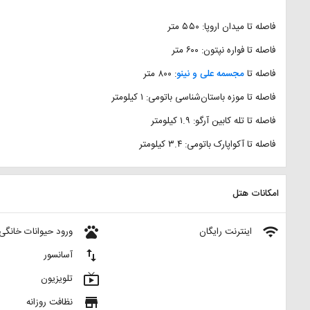
فاصله تا میدان اروپا: ۵۵۰ متر
فاصله تا فواره نپتون: ۶۰۰ متر
فاصله تا
مجسمه علی و نینو
: ۸۰۰ متر
فاصله تا موزه باستان‌شناسی باتومی: ۱ کیلومتر
فاصله تا تله‌ کابین آرگو: ۱.۹ کیلومتر
فاصله تا آکواپارک باتومی: ۳.۴ کیلومتر
امکانات هتل
pets
wifi
اینترنت رایگان
ورود حیوانات خانگی
import_export
آسانسور
live_tv
تلویزیون
store
نظافت روزانه