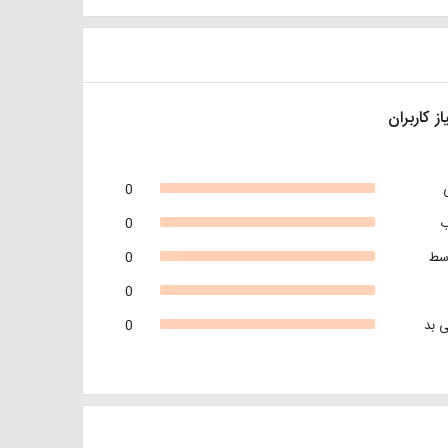
از کاربران
0
0
سط
0
0
 بد
0