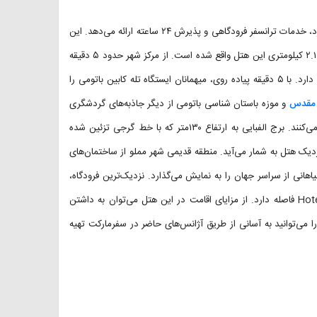
هتل ۴ ستاره لندن باتومی که ۱۶ دقیقه پیاده تا مجسمه علی و نینو فاصله دارد، خدمات ترانسفر فرودگاهی و پذیرش ۲۴ ساعته ارائه می‌دهد. این
هتل در فاصله کوتاهی از میدان اروپا قرار دارد. پارک موضوعی دلفیناریوم در ۲.۱ کیلومتری این هتل واقع شده است. از مرکز شهر حدود ۵ دقیقه
پیاده راه است. این هتل باتومی حدود ۱۶ دقیقه پیاده از ساحل ایوریا فاصله دارد. با ۵ دقیقه پیاده روی، میهمانان ایستگاه تله کابین باتومی را
 مقدس
و موزه باستان شناسی باتومی از دیگر جاذبه‌های گردشگری
نزدیک این هتل هستند که توجه گردشگران بسیاری را به سوی خود جلب می‌کنند. برج الفبایی به ارتفاع ۱۳۰متر که با خط گرجی تزئین شده
دیک هتل به شمار می‌آید. منطقه قدیمی شهر مملو از ساختمان‌های
انی از سراسر جهان را به نمایش می‌گذارد. نزدیک‌ترین فرودگاه،
فرودگاه بین‌المللی باتومی است که ۶ کیلومتر تا هتل Hotel London Batumi فاصله دارد. از مزایای اقامت در این هتل می‌توان به داشتن
ا می‌توانید به آسانی از طریق آژانس‌های حاضر در سفرمارکت تهیه