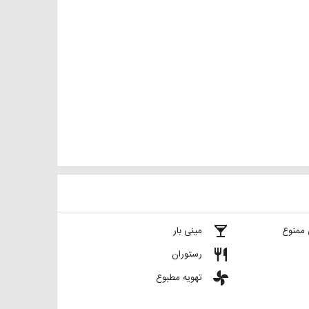
local_bar
 ممنوع
مینی بار
restaurant
رستوران
toys
تهویه مطبوع