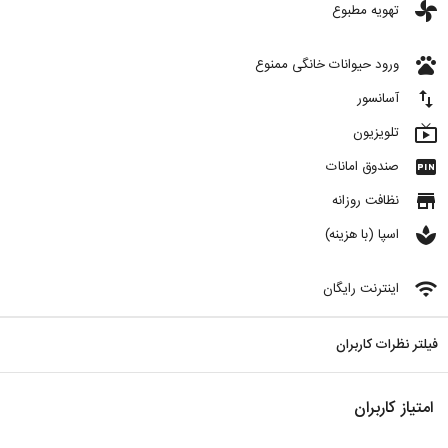
toys
تهویه مطبوع
pets
ورود حیوانات خانگی ممنوع
import_export
آسانسور
live_tv
تلویزیون
fiber_pin
صندوق امانات
store
نظافت روزانه
spa
اسپا (با هزینه)
wifi
اینترنت رایگان
فیلتر نظرات کاربران
امتیاز کاربران