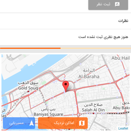
ثبت نظر
rate_review
نظرات
هنوز هیچ نظری ثبت نشده است
navigation
map
اماکن نزدیک
مسیریابی
Leaflet