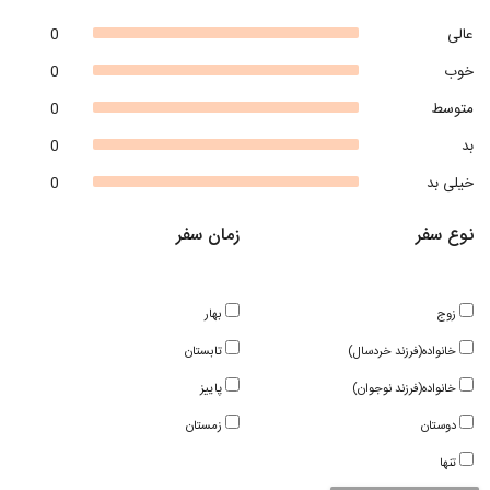
عالی
0
خوب
0
متوسط
0
بد
0
خیلی بد
0
نوع سفر
زمان سفر
زوج
بهار
خانواده(فرزند خردسال)
تابستان
خانواده(فرزند نوجوان)
پاییز
دوستان
زمستان
تنها