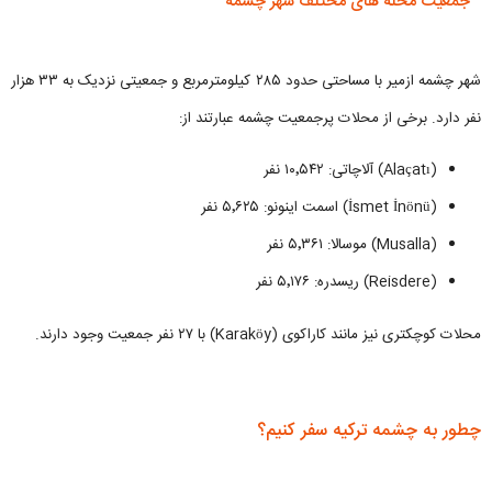
جمعیت محله های مختلف شهر چشمه
شهر چشمه ازمير با مساحتی حدود ۲۸۵ کیلومترمربع و جمعیتی نزدیک به ۳۳ هزار
نفر دارد. برخی از محلات پرجمعیت چشمه عبارتند از:
(Alaçatı) آلاچاتی: ۱۰٬۵۴۲ نفر
(İsmet İnönü) اسمت اینونو: ۵٬۶۲۵ نفر
(Musalla) موسالا: ۵٬۳۶۱ نفر
(Reisdere) ریسدره: ۵٬۱۷۶ نفر
محلات کوچکتری نیز مانند کاراکوی (Karaköy) با ۲۷ نفر جمعیت وجود دارند.
چطور به چشمه ترکیه سفر کنیم؟