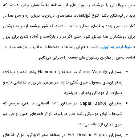
حتی بین‌المللی را بچشید، رستوران‌های این منطقه دقیقاً همان جایی هستند که
باید در لیستتان باشد. تنوع فوق‌العاده، منظره‌های دل‌فریب دریای اژه و سرو غذا در
کنار موسیقی زنده و فضای محلی، باعث شده‌اند که شهر چشمه ازمير به بهشتی
برای دوستداران غذا تبدیل شود. حتی اگر در راه بازگشت و آماده شدن برای پرواز
با
بلیط ازمیر به تهران
باشید، طعم این غذاها تا مدت‌ها در خاطرتان خواهد ماند. در
ادامه، برخی از بهترین رستوران‌های چشمه را معرفی می‌کنیم:
رستوران Asma Yaprağı در منطقه Hacımemiş واقع شده و برخلاف
رستوران‌های معمول، منوی ثابتی ندارد؛ در عوض، هر روز با غذاهایی تازه و
متفاوت، از مهمانان پذیرایی می‌نماید.
رستوران Capari Bahçe در خیابان ۲۰۱۲ آلاچاتی، با باغی سرسبز که
شب‌ها با نوای موسیقی زنده جان می‌گیرد، انواع طعم‌های اصیل نواحی دو
سوی دریای اژه ارائه می‌دهد.
رستوران Eski Dostlar Alaçatı در منطقه بندر آلاچاتی، انواع غذاهای