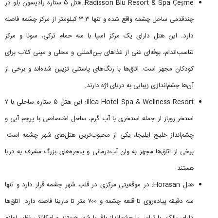
Radisson Blu Resort & Spa Çeşme: هتل ۵ ستاره رادیسون بلو در
چندقدمی ساحل چشمه واقع شده و تنها ۳.۳ کیلومتر از مرکز چشمه فاصله
دارد. این هتل دارای یک مرکز اسپا با سه حمام ترکی، سونا و مرکز
تناسب‌اندام، بوفه‌ای غنی از غذاهای بین‌المللی و محلی و مینی کلاب برای
کودکان مجهز است. اتاق‌ها با رنگ‌های پاستلی تزیین شده‌اند و برخی از
آن‌ها چشم‌اندازی زیبایی به دریای اژه دارند.
Ilica Hotel Spa & Wellness Resort: این هتل ۵ ستاره ساحلی با ۷
استخر روباز از جمله استخری با آب گرم، ساحل اختصاصی با پرچم آبی و
چشم‌انداز خلیج ایلیجا، یکی از محبوب‌ترین هتل‌های شهر چشمه است.
برخی از اتاق‌ها مجهز به وان آب‌درمانی و پنجره‌های بزرگ مشرف به دریا
هستند.
هتل Horasan: در موقعیتی مرکزی در قلب شهر چشمه قرار دارد و تنها
سه دقیقه پیاده‌روی تا قلعه چشمه و ۷۰۰ متر تا مارینا فاصله دارد. اتاق‌ها
دارای بالکن یا تراس با چشم‌انداز باغ یا شهر هستند و امکاناتی نظیر لوازم