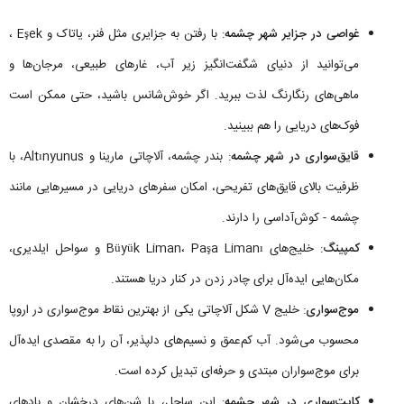
غواصی در جزایر شهر چشمه
: با رفتن به جزایری مثل فنر، یاتاک و Eşek ،
می‌توانید از دنیای شگفت‌انگیز زیر آب، غارهای طبیعی، مرجان‌ها و
ماهی‌های رنگارنگ لذت ببرید. اگر خوش‌شانس باشید، حتی ممکن است
فوک‌های دریایی را هم ببینید.
قایق‌سواری در شهر چشمه
: بندر چشمه، آلاچاتی مارینا و Altınyunus، با
ظرفیت بالای قایق‌های تفریحی، امکان سفرهای دریایی در مسیرهایی مانند
چشمه - کوش‌آداسی را دارند.
کمپینگ
: خلیج‌های Büyük Liman، Paşa Limanı و سواحل ایلدیری،
مکان‌هایی ایده‌آل برای چادر زدن در کنار دریا هستند.
موج‌سواری
: خلیج V شکل آلاچاتی یکی از بهترین نقاط موج‌سواری در اروپا
محسوب می‌شود. آب کم‌عمق و نسیم‌های دلپذیر، آن را به مقصدی ایده‌آل
برای موج‌سواران مبتدی و حرفه‌ای تبدیل کرده است.
کایت‌سواری در شهر چشمه
: این ساحل، با شن‌های درخشان و بادهای