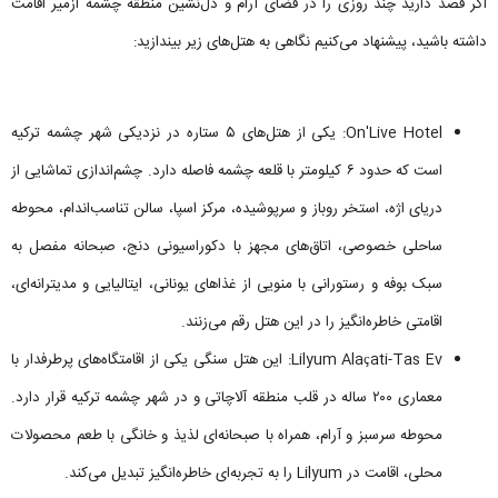
اگر قصد دارید چند روزی را در فضای آرام و دل‌نشین منطقه چشمه ازمیر اقامت
داشته باشید، پیشنهاد می‌کنیم نگاهی به هتل‌های زیر بیندازید:
On'Live Hotel: یکی از هتل‌های ۵ ستاره در نزدیکی شهر چشمه ترکیه
است که حدود ۶ کیلومتر با قلعه چشمه فاصله دارد. چشم‌اندازی تماشایی از
دریای اژه، استخر روباز و سرپوشیده، مرکز اسپا، سالن تناسب‌اندام، محوطه
ساحلی خصوصی، اتاق‌های مجهز با دکوراسیونی دنج، صبحانه مفصل به
سبک بوفه و رستورانی با منویی از غذاهای یونانی، ایتالیایی و مدیترانه‌ای،
اقامتی خاطره‌انگیز را در این هتل رقم می‌زنند.
Lilyum Alaçati-Tas Ev: این هتل سنگی یکی از اقامتگاه‌های پرطرفدار با
معماری ۲۰۰ ساله در قلب منطقه آلاچاتی و در شهر چشمه ترکیه قرار دارد.
محوطه سرسبز و آرام، همراه با صبحانه‌ای لذیذ و خانگی با طعم محصولات
محلی، اقامت در Lilyum را به تجربه‌ای خاطره‌انگیز تبدیل می‌کند.