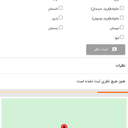
خانواده(فرزند خردسال)
تابستان
خانواده(فرزند نوجوان)
پاییز
دوستان
زمستان
تنها
ثبت نظر
rate_review
نظرات
هنوز هیچ نظری ثبت نشده است