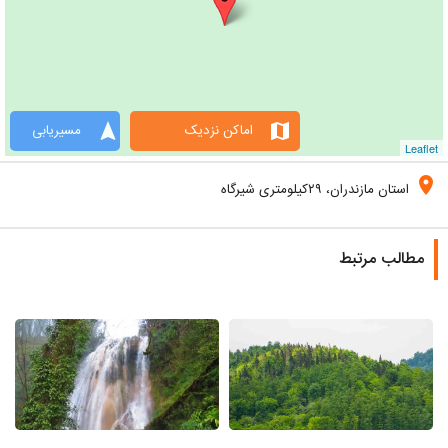
navigation
map
اماکن نزدیک
مسیریابی
Leaflet
location_on
استان مازندران، ۲۹کیلومتری شیرگاه
مطالب مرتبط