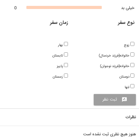
خیلی بد
0
نوع سفر
زمان سفر
زوج
بهار
خانواده(فرزند خردسال)
تابستان
خانواده(فرزند نوجوان)
پاییز
دوستان
زمستان
تنها
ثبت نظر
rate_review
نظرات
هنوز هیچ نظری ثبت نشده است