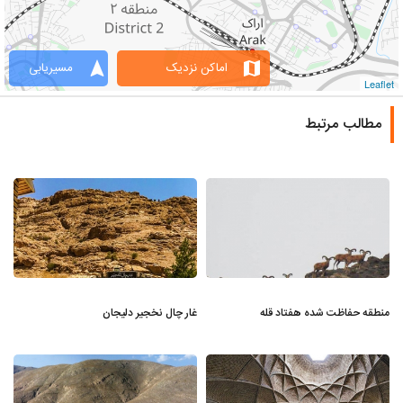
navigation
map
اماکن نزدیک
مسیریابی
Leaflet
مطالب مرتبط
منطقه حفاظت شده هفتاد قله
غار چال نخجیر دلیجان