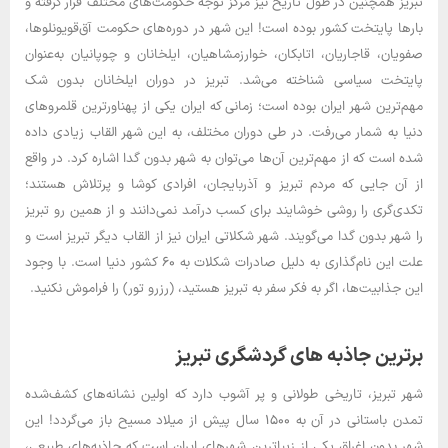
تبریز همچنین در طول تاریخ نیز مرکز توجه حکومت‌های مختلف قرار گرفته و
بارها پایتخت کشور بوده است! این شهر در دوره‌های حکومت آق‌قویونلوها،
صفویان، قاجاریان، اتابکان، خوارزمشاهیان، ایلخانان و چوپانیان به‌عنوان
پایتخت سیاسی شناخته می‌شد. تبریز در دوران ایلخانان بدون شک
مهم‌ترین شهر ایران بوده است؛ زمانی که ایران یکی از پهناورترین قلمروهای
دنیا به شمار می‌رفت. در طی دوران مختلف، به این شهر القاب زیادی داده
شده است که از مهم‌ترین آن‌ها می‌توان به شهر بدون گدا اشاره کرد. در واقع
از آن جایی که مردم تبریز و آذربایجان، افرادی کوشا و پرتلاش هستند؛
تکدی‌گری را روشی خوشایند برای کسب درآمد نمی‌دانند و از همین رو تبریز
را شهر بدون گدا می‌گویند. شهر شکلاتی ایران نیز از القاب دیگر تبریز است و
علت این نام‌گذاری به دلیل صادرات شکلات به ۶۰ کشور دنیا است. با وجود
این جذابیت‌ها، اگر به فکر سفر به تبریز هستید، (رزرو تور) را فراموش نکنید.
برترین جاذبه های گردشگری تبریز
شهر تبریز، تاریخی طولانی و پر آشوب دارد که اولین نشانه‌های کشف‌شده
تمدن باستانی در آن به ۱۵۰۰ سال پیش از میلاد مسیح باز می‌گردد! این
شهر بدون اغراق یکی از زیباترین شهرهای ایران است که جاذبه‌های طبیعی،