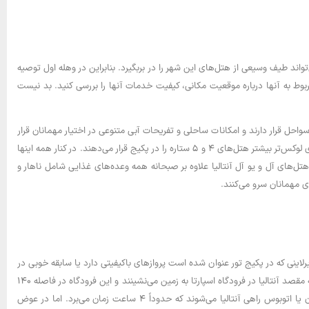
واند طیف وسیعی از هتل‌های این شهر را در بربگیرد. بنابراین در وهله اول توصیه
وط به آنها درباره موقعیت مکانی، کیفیت خدمات آنها را بررسی کنید. بد نیست
واحل قرار دارند و امکانات ساحلی و تفریحات آبی متنوعی در اختیار مهمانان قرار
می‌دهند. بعلاوه هتل‌ها بر اساس میزان امکاناتی که دارند از یک ستاره تا پنج ستاره دسته‌بندی شده‌اند و در نتیجه تورهای لوکس‌تر بیشتر هتل‌های ۴ و ۵ ستاره را در پکیج قرار می‌دهند. در کنار همه اینها
کل هتل با وعده صبحانه (BB) و هتل‌های آل (All) و یو آل (UAll) هم دقت کنید. هتل‌های آل و یو آل آنتالیا علاوه بر صبحانه همه وعده‌های غذایی شامل ناهار و
ای مهمانان سرو می‌کنند.
ه ایرلاینی که در پکیج تور عنوان شده است پروازهای باکیفیتی دارد یا سابقه خوبی در
این زمینه ندارد. نکته مهم‌تری که باید در نظر داشت تفاوت پروازهای ایرانی و خارجی در تور آنتالیا است. پروازهای ایرانی به مقصد آنتالیا در فرودگاه اسپارتا به زمین می‌نشینند و این فرودگاه در فاصله ۱۴۰
با پرواز ایرانی را انتخاب می‌کنند بعد از ورود به فرودگاه با ون یا اتوبوس راهی آنتالیا می‌شوند که حدوداً ۴ ساعت زمان می‌برد. اما در عوض