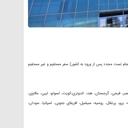
تست PCR منفی با اعتبار ۹۶ ساعته در مبدا و انجام تست مجدد پس از ورود به کشور) سفر مستقیم و غیر مستقیم
ر، مصر، فیجی، گرجستان، هند، اندونزی،کویت، لسوتو، لیبی، مالاوی،
ه، پرو، پرتقال، روسیه، سیشیل، افریقای جنوبی، اسپانیا، سودان،