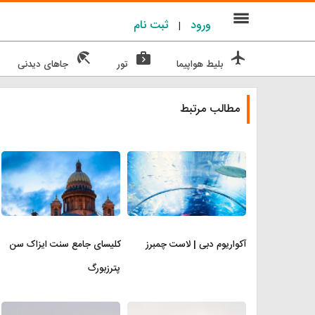
menu
ورود
ثبت نام
|
beach_access
next_week
flight
بلیط هواپیما
تور
جاهای دیدنی
مطالب مرتبط
آکواریوم دبی | لاست چمبرز
کلیسای جامع سنت ایزاک سن
پترزبورگ