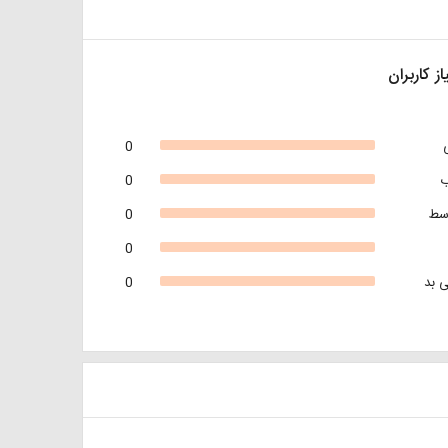
از کاربران
0
0
سط
0
0
 بد
0