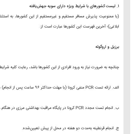
۱. لیست کشورهای با شرایط ویژه دارای سویه جهش‌یافته
(با ممنوعیت پذیرش مسافر مستقیم و غیرمستقیم از این کشورها، به استثنای 
ابلاغی)؛ آخرین فهرست این کشورها عبارت است از:
برزیل و اروگوئه
چنانچه به ضرورت نیاز به ورود افرادی از این کشورها باشد، رعایت کلیه شرایط
الف. ارائه تست PCR منفی کرونا (با مهلت حداکثر ۹۶ ساعت پس از انجام) در هنگام ورود.
ب. انجام تست مجدد PCR کرونا در پایگاه مراقبت بهداشتی مرزی در هنگام ورود به کشور.
ج. انجام قرنطینه به‌مدت دو هفته در محل از پیش تعیین‌شده.