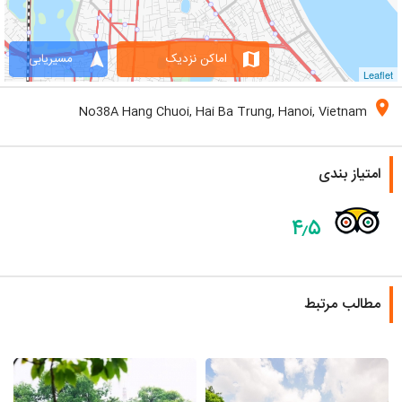
navigation
map
اماکن نزدیک
مسیریابی
Leaflet
location_on
No38A Hang Chuoi, Hai Ba Trung, Hanoi, Vietnam
امتیاز بندی
۴٫۵
مطالب مرتبط