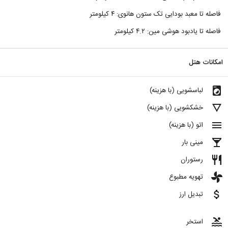
فاصله تا معبد بودایی تک ستون هانوی: ۴ کیلومتر
فاصله تا یادبود هوشی مین: ۴.۲ کیلومتر
امکانات هتل
local_laundry_service
لباسشویی (با هزینه)
details
خشکشویی (با هزینه)
menu
اتو (با هزینه)
local_bar
مینی بار
restaurant
رستوران
toys
تهویه مطبوع
attach_money
تبدیل ارز
pool
استخر