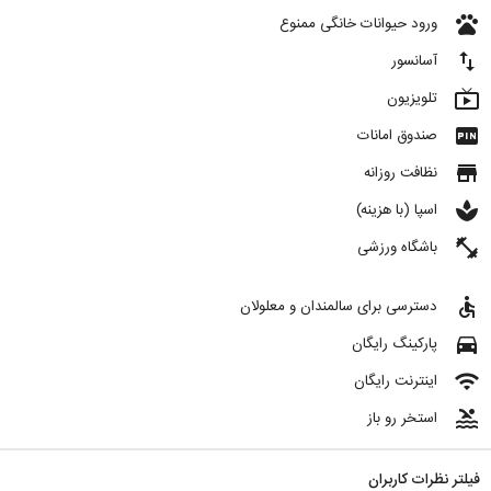
pets
ورود حیوانات خانگی ممنوع
import_export
آسانسور
live_tv
تلویزیون
fiber_pin
صندوق امانات
store
نظافت روزانه
spa
اسپا (با هزینه)
fitness_center
باشگاه ورزشی
accessible
دسترسی برای سالمندان و معلولان
directions_car
پارکینگ رایگان
wifi
اینترنت رایگان
pool
استخر رو باز
فیلتر نظرات کاربران