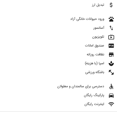
attach_money
تبدیل ارز
pets
ورود حیوانات خانگی آزاد
import_export
آسانسور
live_tv
تلویزیون
fiber_pin
صندوق امانات
store
نظافت روزانه
spa
اسپا (با هزینه)
fitness_center
باشگاه ورزشی
accessible
دسترسی برای سالمندان و معلولان
directions_car
پارکینگ رایگان
wifi
اینترنت رایگان