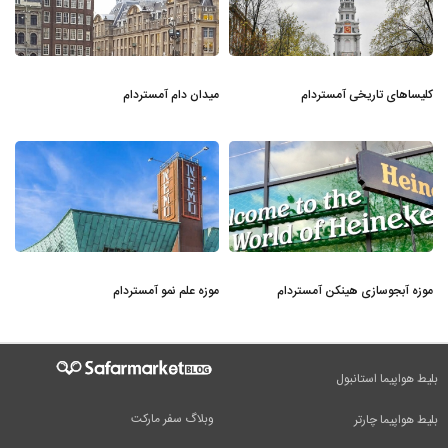
کلیساهای تاریخی آمستردام
میدان دام آمستردام
موزه آبجوسازی هینکن آمستردام
موزه علم نمو آمستردام
بلیط هواپیما استانبول
وبلاگ سفر مارکت
بلیط هواپیما چارتر