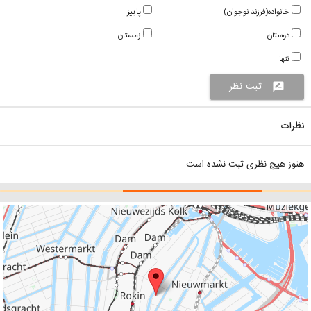
خانواده(فرزند نوجوان)
پاییز
دوستان
زمستان
تنها
ثبت نظر
rate_review
نظرات
هنوز هیچ نظری ثبت نشده است