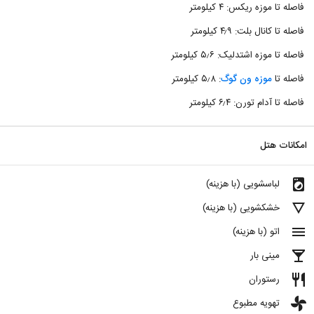
فاصله تا موزه ریکس: ۴ کیلومتر
فاصله تا کانال بلت: ۴٫۹ کیلومتر
فاصله تا موزه اشتدلیک: ۵٫۶ کیلومتر
فاصله تا
موزه ون گوگ
: ۵٫۸ کیلومتر
فاصله تا آدام تورن: ۶٫۴ کیلومتر
امکانات هتل
local_laundry_service
لباسشویی (با هزینه)
details
خشکشویی (با هزینه)
menu
اتو (با هزینه)
local_bar
مینی بار
restaurant
رستوران
toys
تهویه مطبوع