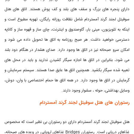
دارای پنجره های بزرگ و سقف های بلند و کف پوش هستند. اتاق های هتل
سوفیتل لجند گرند آمستردام شامل نظافت روزانه رایگان، تهویه مطبوع است و
اینکه به تلویزیون، مینی بار، گاوصندوق و اینترنت، چای ساز و قهوه ساز و کاناپه
دسترسی خواهید داشت. هر صبح روزنامه به اتاق ها تحویل داده می شود و
امکان سرو صبحانه نیز در اتاق ها وجود دارد. صدای هشدار در هنگام دود بلند
می شود، بنابراین در اتاق ها اجازه سیگار کشیدن ندارید و باید در محل های
تعبیه شده سیگار بکشید. همچنین اتاق ها عایق صدا هستند. سیستم سرمایش و
گرمایش در اتاق ها وجود دارد. در همه اتاق ها حمام اختصاصی با وان، دوش،
وسایل بهداشتی، حوله ، سشوار وجود دارند.
رستوران های هتل سوفیتل لجند گرند آمستردام
هتل سوفیتل لجند گرند آمستردام دارای دو رستوران بی نظیر است که مخصوص
غذاهای دریایی است. رستوران Bridges غذاهای اروپایی در وعده های صبحانه،