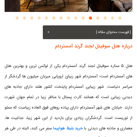
[ فهرست محتوای مقاله ]
+
درباره هتل سوفیتل لجند گرند آمستردام
هتل ۵ ستاره سوفیتل لجند گرند آمستردام یکی از لوکس ترین و بهترین هتل
های آمستردام است؛ آمستردام شهر زیبای اروپایی میزبان میلیون ها گردشگر از
سراسر دنیاست. شهر زیبایی آمستردام پایتخت کشور هلند دارای جاذبه های
دیدنی زیبایی است که همانند کارت پستال با مناظر زیبا در تمام جهان شهرت
دارند. خیابان های شهر آمستردام دارای پیاده روهای فوق العاده زیباست که مملو
از توریست است. گردشگران زیادی برای بازدید از این شهر زیبا، جذابیت ها،
معماری و جاذبه های دیدنی با
خرید بلیط هواپیما
سفر می کنند، البته در طی هر