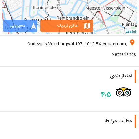
navigation
map
اماکن نزدیک
مسیریابی
Leaflet
location_on
Oudezijds Voorburgwal 197, 1012 EX Amsterdam,
Netherlands
امتیاز بندی
۴٫۵
مطالب مرتبط