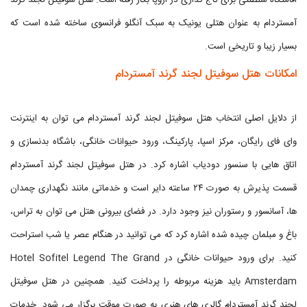
اقامتگاه سلطنتی برای تاج گذاری در اروپا بکار رفته است. هتل سوفیتل لجند گرند
آمستردام به عنوان هتلی یونیک به سبک آنگلو فرانسوی ساخته شده است که
بسیار زیبا و تاریخی است.
امکانات هتل سوفیتل لجند گرند آمستردام
از دلایل اصلی انتخاب هتل سوفیتل لجند گرند آمستردام می توان به اینترنت
وای فای رایگان، مرکز اسپا، پارکینگ، ورود حیوانات خانگی، باشگاه بدنسازی و
اتاق هایی با سنسور دودیاب اشاره کرد. در هتل سوفیتل لجند گرند آمستردام
قسمت پذیرش به صورت ۲۴ ساعته دایر است و خدماتی مانند نگهداری چمدان
ها، آسانسور و رستوران نیز وجود دارد. در فضای بیرونی هتل می توان به تراس،
باغ و مبلمان چیده شده اشاره کرد که می توانید در هنگام عصر یا شب استراحت
کنید. برای ورود حیوانات خانگی در Hotel Sofitel Legend The Grand
Amsterdam باید هزینه مربوطه را پرداخت کنید. همچنین در هتل سوفیتل
لجند گرند آمستردام گالری های هنری به صورت موقت برگزار می شود. خدمات