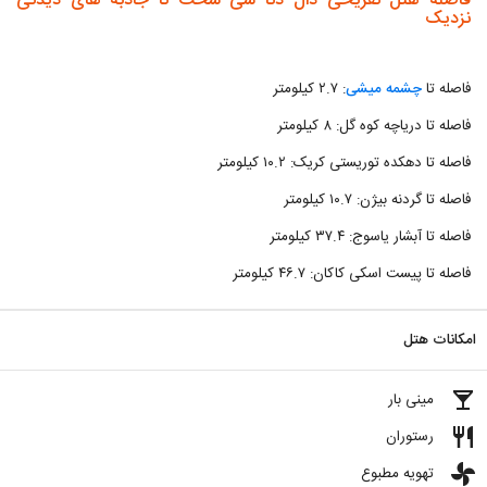
فاصله هتل تفریحی دال دنا سی سخت تا جاذبه های دیدنی
نزدیک
فاصله تا
چشمه میشی
: ۲.۷ کیلومتر
فاصله تا دریاچه کوه گل: ۸ کیلومتر
فاصله تا دهکده توریستی کریک: ۱۰.۲ کیلومتر
فاصله تا گردنه بیژن: ۱۰.۷ کیلومتر
فاصله تا آبشار یاسوج: ۳۷.۴ کیلومتر
فاصله تا پیست اسکی کاکان: ۴۶.۷ کیلومتر
امکانات هتل
local_bar
مینی بار
restaurant
رستوران
toys
تهویه مطبوع