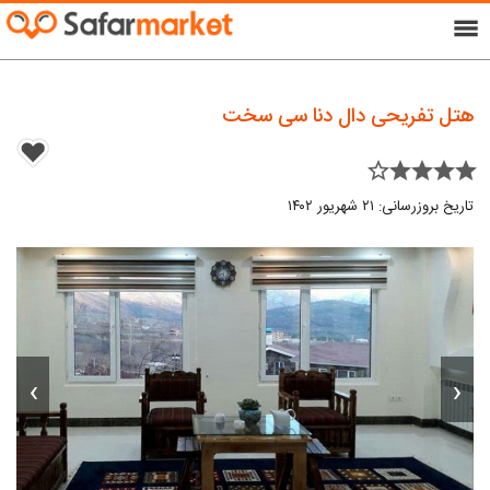
menu
هتل تفریحی دال دنا سی سخت
star_border star star star star
تاریخ بروزرسانی: ۲۱ شهریور ۱۴۰۲
›
‹