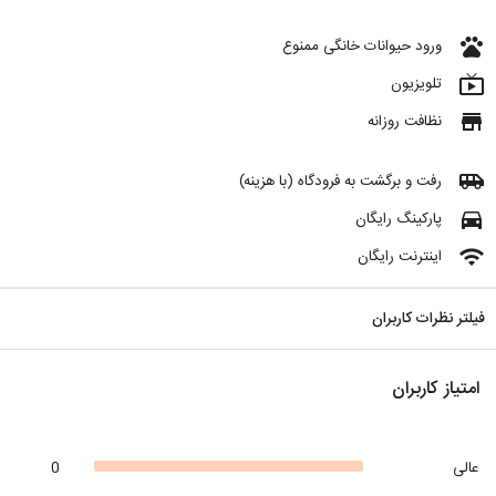
pets
ورود حیوانات خانگی ممنوع
live_tv
تلویزیون
store
نظافت روزانه
airport_shuttle
رفت و برگشت به فرودگاه (با هزینه)
directions_car
پارکینگ رایگان
wifi
اینترنت رایگان
فیلتر نظرات کاربران
امتیاز کاربران
عالی
0