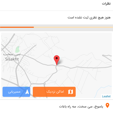
نظرات
هنوز هیچ نظری ثبت نشده است
navigation
map
اماکن نزدیک
مسیریابی
Leaflet
location_on
یاسوج، سی سخت، سه راه باغات