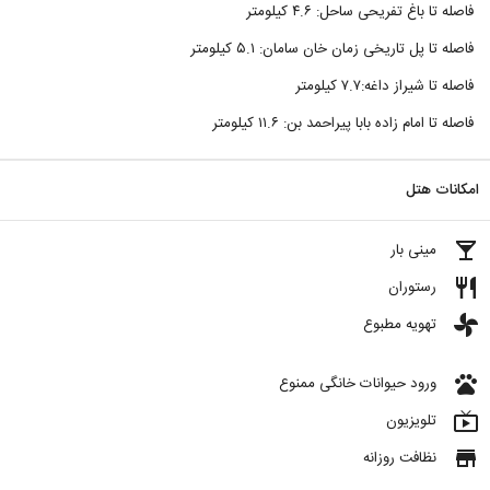
فاصله تا باغ تفریحی ساحل: ۴.۶ کیلومتر
فاصله تا پل تاریخی زمان‌ خان سامان: ۵.۱ کیلومتر
فاصله تا شیراز داغه:۷.۷ کیلومتر
فاصله تا امام زاده بابا پیراحمد بن: ۱۱.۶ کیلومتر
امکانات هتل
local_bar
مینی بار
restaurant
رستوران
toys
تهویه مطبوع
pets
ورود حیوانات خانگی ممنوع
live_tv
تلویزیون
store
نظافت روزانه