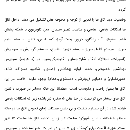
بخش بوده و خدمات خانه داری به طور روزانه و رایگان به تمام اتاق ها ارائه می
گردد.
وضعیت دید اتاق ها را نمایی از کوچه و محوطه هتل تشکیل می دهد. داخل اتاق
ها امکانات رفاهی اساسی و مناسب نظیر مبلمان، میز، تلویزیون با شبکه پخش
فیلم، یخچال، آب رایگان، دراور، رخت آویز، کمد لباس، تلفن، سیستم اعلام
حریق، سیستم اطفاء حریق،سیستم تهویه مطبوع، سیستم گرمایش و سرمایش
(اسپیلت، شوفاژ)، امکان شارژ وسایل الکترونیکی،مینی بار (با هزینه)، سرویس
بهداشتی خصوصی، حمام، لوازم بهداشتی (صابون، شامپو، مسواک، شانه،
خمیردندان) و دمپایی (روفرشی، دستشویی،حمام) وجود دارند. اقامت در این
اتاق ها بسیار راحت و دلچسب است. مطمئنا این خانه مسافر در صورت داشتن
اتاق های بیشتر می توانست در حد هتل ۵ ستاره نیز باشد؛ زیرا که امکانات رفاهی
فراهم شده در آن بسیار باکیفیت و بی نقص هستند. زمان تحویل اتاق ها در خانه
مسافر تلفنخانه سامان شهرکرد ساعت ۱۴و زمان تخلیه اتاق ها ساعت ۱۲ ظهر
است. هزینه اقامت برای کودکان زیر ۵ سال در صورت عدم استفاده از سرویس