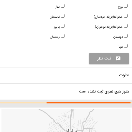
زوج
بهار
خانواده(فرزند خردسال)
تابستان
خانواده(فرزند نوجوان)
پاییز
دوستان
زمستان
تنها
ثبت نظر
rate_review
نظرات
هنوز هیچ نظری ثبت نشده است