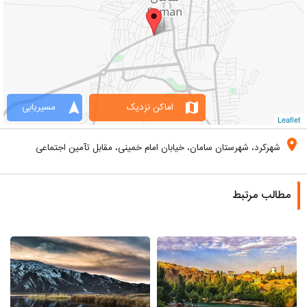
navigation
map
اماکن نزدیک
مسیریابی
Leaflet
location_on
شهرکرد، شهرستان سامان، خیابان امام خمینی، مقابل تآمین اجتماعی
مطالب مرتبط