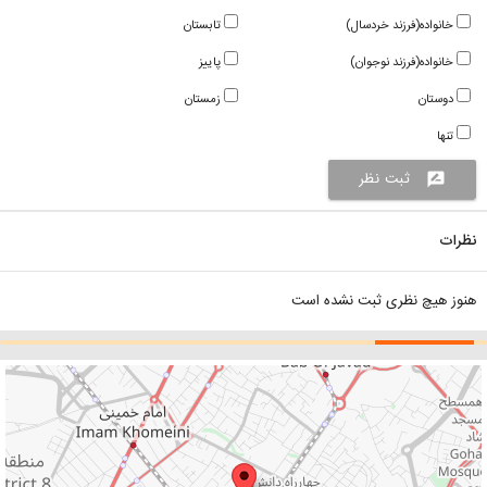
خانواده(فرزند خردسال)
تابستان
خانواده(فرزند نوجوان)
پاییز
دوستان
زمستان
تنها
ثبت نظر
rate_review
نظرات
هنوز هیچ نظری ثبت نشده است