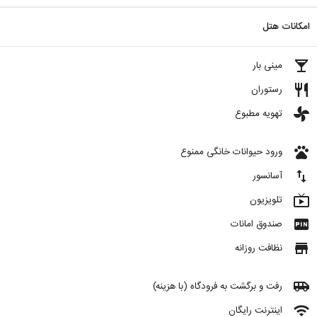
امکانات هتل
local_bar
مینی بار
restaurant
رستوران
toys
تهویه مطبوع
pets
ورود حیوانات خانگی ممنوع
import_export
آسانسور
live_tv
تلویزیون
fiber_pin
صندوق امانات
store
نظافت روزانه
airport_shuttle
رفت و برگشت به فرودگاه (با هزینه)
wifi
اینترنت رایگان