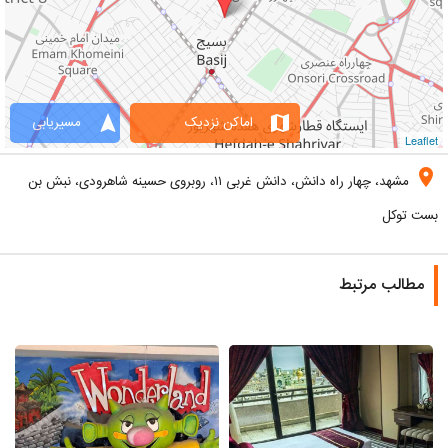
navigation
map
اماکن نزدیک
مسیریابی
Leaflet
location_on
مشهد، چهار راه دانش، دانش غربی ۱۱، روبروی حسینه شاهرودی، نبش بن
بست توکل
مطالب مرتبط