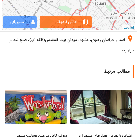
navigation
map
اماکن نزدیک
مسیریابی
Leaflet
location_on
استان خراسان رضوی، مشهد، میدان بیت المقدس(فلکه آب)، ضلع شمالی
بازار رضا
مطالب مرتبط
آشنایی با بهترین هتل های مشهد | از
معرفی کامل سرزمین عجایب مشهد