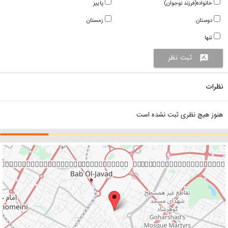
خانواده(فرزند نوجوان)
پاییز
دوستان
زمستان
تنها
ثبت نظر
rate_review
نظرات
هنوز هیچ نظری ثبت نشده است