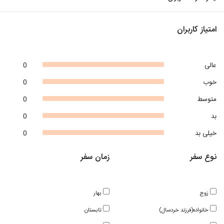
امتیاز کاربران
عالی
0
خوب
0
متوسط
0
بد
0
خیلی بد
0
نوع سفر
زمان سفر
زوج
بهار
خانواده(فرزند خردسال)
تابستان