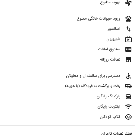
toys
تهویه مطبوع
pets
ورود حیوانات خانگی ممنوع
import_export
آسانسور
live_tv
تلویزیون
fiber_pin
صندوق امانات
store
نظافت روزانه
accessible
دسترسی برای سالمندان و معلولان
airport_shuttle
رفت و برگشت به فرودگاه (با هزینه)
directions_car
پارکینگ رایگان
wifi
اینترنت رایگان
child_care
کلاب کودکان
فیلتر نظرات کاربران