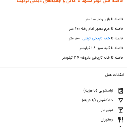
فاصله هتل کوثر مشهد تا اماکن و جاذبه‌های دیدنی نزدیک
فاصله تا بازار رضا: ۱۰۰ متر
فاصله تا حرم مطهر امام رضا: ۶۰۰ متر
فاصله تا
خانه تاریخی توکلی
: ۸۰۰ متر
فاصله تا گنبد سبز: ۱.۶ کیلومتر
فاصله تا خانه تاریخی داروغه: ۲.۴ کیلومتر
امکانات هتل
local_laundry_service
لباسشویی (با هزینه)
details
خشکشویی (با هزینه)
local_bar
مینی بار
restaurant
رستوران