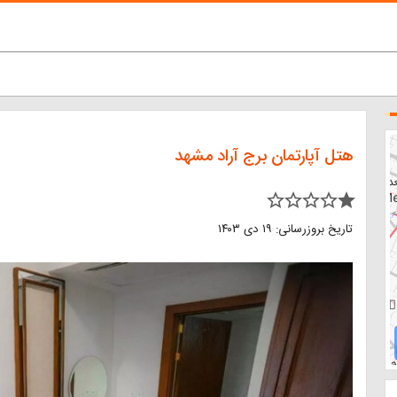
هتل آپارتمان برج آراد مشهد
star_border star_border star_border star_border star
تاریخ بروزرسانی: ۱۹ دی ۱۴۰۳