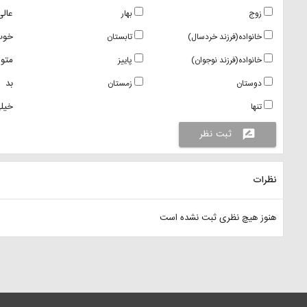
عالی
زوج
بهار
خوب
خانواده(فرزند خردسال)
تابستان
متو
خانواده(فرزند نوجوان)
پاییز
بد
دوستان
زمستان
خیلی
تنها
ثبت نظر
rate_review
نظرات
هنوز هیچ نظری ثبت نشده است