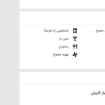
local_laundry_service
 ممنوع
لباسشویی (با هزینه)
local_bar
مینی بار
restaurant
رستوران
toys
تهویه مطبوع
از کاربران