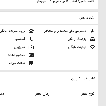
فاصله تا موزه آستان قدس رضوی: 1.6 کیلومتر
امکانات هتل
pets
accessible
دسترسی برای سالمندان و معلولان
ورود حیوانات خانگی
import_export
directions_car
پارکینگ رایگان
آسانسور
live_tv
wifi
اینترنت رایگان
تلویزیون
fiber_pin
صندوق امانات
store
نظافت روزانه
فیلتر نظرات کاربران
نوع سفر
زمان سفر
امتی