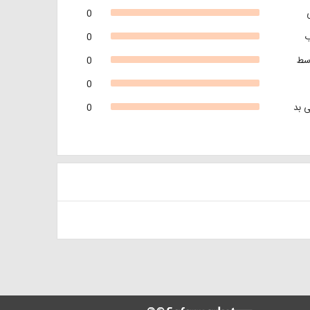
0
0
سط
0
0
 بد
0