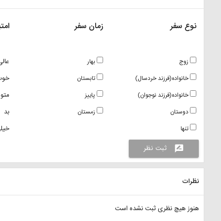
نوع سفر
زمان سفر
امتی
عالی
زوج
بهار
خوب
خانواده(فرزند خردسال)
تابستان
متو
خانواده(فرزند نوجوان)
پاییز
بد
دوستان
زمستان
خیلی
تنها
ثبت نظر
rate_review
نظرات
هنوز هیچ نظری ثبت نشده است