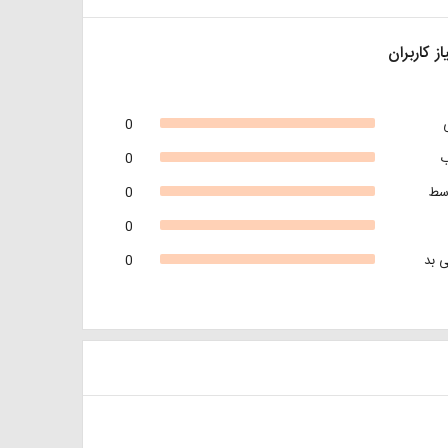
از کاربران
0
0
سط
0
0
 بد
0