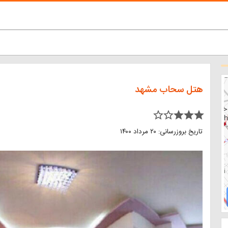
هتل سحاب مشهد
star_border star_border star star star
تاریخ بروزرسانی: ۲۰ مرداد ۱۴۰۰