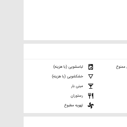
local_laundry_service
 ممنوع
لباسشویی (با هزینه)
details
خشکشویی (با هزینه)
local_bar
مینی بار
restaurant
رستوران
toys
تهویه مطبوع