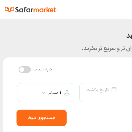
د
‌ تر و سریع‌ تر بخرید.
کوپه دربست
تاریخ برگشت
۱
مسافر
-- --
جستجوی بلیط