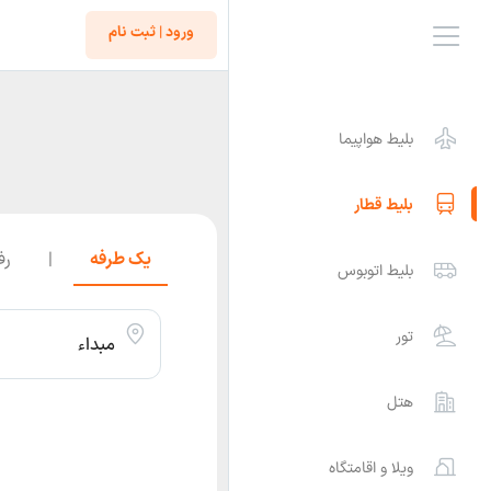
ورود | ثبت نام
بلیط هواپیما
بلیط قطار
یک طرفه
|
رف
بلیط اتوبوس
تور
مبداء
هتل
ویلا و اقامتگاه