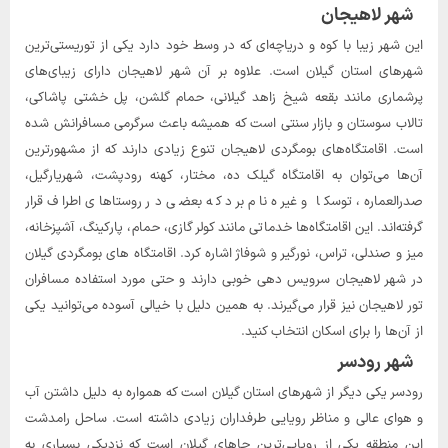
شهر لاهیجان
این شهر زیبا با کوه‌ و دریاچه‌ای که در وسط خود دارد یکی از توریستی‌ترین
شهرهای استان گیلان است. علاوه بر آن شهر لاهیجان دارای زیبای‌های
پرشماری مانند بقعه شیخ زاهد گیلانی، حمام گلشن، پل خشتی پاشاکی،
تالاب سوستان و بازار سنتی است که همیشه باعث سرگرمی مسافرانش شده
است. اقامتگاه‌های بومگردی لاهیجان تنوع زیادی دارند که از مشهورترین
آن‌ها می‌توان به اقامتگاه گیلک ده، مختار، کهنه رودپشت، شهریارگیل،
صدرالعماره، توسکا و غیره نام برد که بعضی در روستاهای اطراف قرار
گرفته‌اند. این اقامتگاه‌ها خدماتی مانند کولر گازی، حمام، پارکینگ، آشپزخانه،
میز و صندلی، تراس، نورگیر و شوفاژ اشاره کرد. اقامتگاه های بومگردی گیلان
در شهر لاهیجان سرویس دهی خوبی دارند و حتی مورد استفاده مسافران
تور لاهیجان نیز قرار می‌گیرند. به همین دلیل با خیالی آسوده می‌توانید یکی
از آن‌ها را برای اسکان انتخاب کنید.
شهر رودسر
رودسر یکی دیگر از شهرهای استان گیلان است که همواره به دلیل داشتن آب
و هوای عالی و مناظر رویایی طرفداران زیادی داشته است. ساحل رامدشت
این منطقه یکی از رویایی‌ترین جاهای گیلان است که نزدیکی بسیاری به