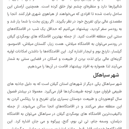
شالیزارها دارد و منظره‌ای چشم نواز خلق کرده است. همچنین آرامش این
ساحل باعث شده تا افرادی که می‌خواهند از هیاهوی شهری فرار کنند آنجا را
مقصدی عالی برای تفریح خود در نظر بگیرند. اگر روزی بخت با شما یار شد و
به رودسر سفر کردید، پیشنهاد می‌کنیم که حداقل یک شب در اقامتگاه‌های
سنتی این منطقه اقامت کنید. از جمله بهترین اقامتگاه های بومگردی گیلان
در رودسر می‌توان به اقامتگاه میلاش، همت زیار، گلستان میلاش، الاسوسو،
گیلسار، نارنج بوم و لیجار اشاره کرد. این اقامتگاه‌ها با داشتن امکانات اولیه
گزینه‌ای عالی برای لذت بردن از طبیعت و اسکان در فضایی سنتی به شمار
می‌آیند لذا همواره به افراد پیشنهاد اقامت در آن‌ها را می‌دهیم.
شهر سیاهکل
شهر سیاهکل یکی دیگر از شهرهای استان گیلان است که به دلیل جاذبه های
طبیعی فراوان مورد توجه طبیعت‌گردها قرار می‌گیرد. معمولا در بیشتر فصول
سال کوهنوردان و طبیعت دوستان بسیاری برای تفریح و یا ریلکس کردن به
این منطقه سفر می‌کنند و در اقامتگاه‌های انجا ساکن می‌شوند. از جمله
باکیفیت‌ترین اقامتگاه های بومگردی گیلان در سیاهکل می‌توان به اقامتگاه
دیلمان، وسمه جام، تی تی بوم، گنج، پیرکوه و می جان اشاره کرد. این
اقامتگاه‌ها خدمات قابل قبولی مانند اینترنت، سیستم سرمایشی و گرمایشی،