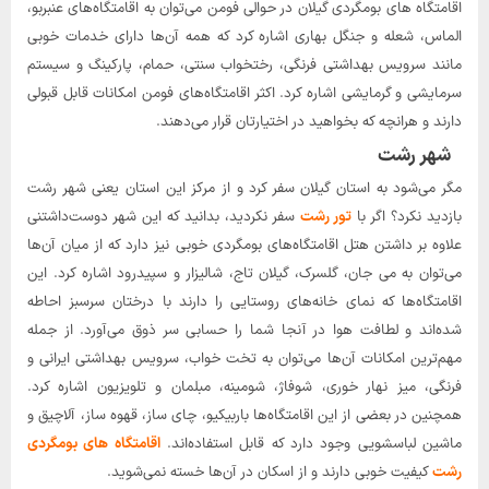
اقامتگاه های بومگردی گیلان در حوالی فومن می‌توان به اقامتگاه‌های عنبربو،
الماس، شعله و جنگل بهاری اشاره کرد که همه آن‌ها دارای خدمات خوبی
مانند سرویس بهداشتی فرنگی، رختخواب سنتی، حمام، پارکینگ و سیستم
سرمایشی و گرمایشی اشاره کرد. اکثر اقامتگاه‌های فومن امکانات قابل قبولی
دارند و هرانچه که بخواهید در اختیارتان قرار می‌دهند.
شهر رشت
مگر می‌شود به استان گیلان سفر کرد و از مرکز این استان یعنی شهر رشت
بازدید نکرد؟ اگر با
تور رشت
سفر نکردید، بدانید که این شهر دوست‌داشتنی
علاوه بر داشتن هتل اقامتگاه‌های بومگردی خوبی نیز دارد که از میان آن‌ها
می‌توان به می جان، گلسرک، گیلان تاج، شالیزار و سپیدرود اشاره کرد. این
اقامتگاه‌ها که نمای خانه‌های روستایی را دارند با درختان سرسبز احاطه
شده‌اند و لطافت هوا در آنجا شما را حسابی سر ذوق می‌آورد. از جمله
مهم‌ترین امکانات آن‌ها می‌توان به تخت خواب، سرویس بهداشتی ایرانی و
فرنگی، میز نهار خوری، شوفاژ، شومینه، مبلمان و تلویزیون اشاره کرد.
همچنین در بعضی از این اقامتگاه‌ها باربیکیو، چای ساز، قهوه ساز، آلاچیق و
ماشین لباسشویی وجود دارد که قابل استفاده‌اند.
اقامتگاه های بومگردی
رشت
کیفیت خوبی دارند و از اسکان در آن‌ها خسته نمی‌شوید.