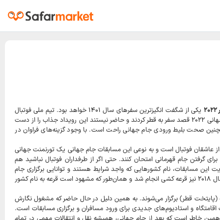
۲
یکی از شگفت انگیزترین سفرهای سال ۱۴۰۱ خواهد بود. تیم ملی فوتبال
ایران، برای بار ششم با افتخار به جام جهانی صعود کرد! از ۴ سال پیش بسیاری از طرفداران فوتبال، برای حضور در جام جهانی ۲۰۲۲ قصد سفر به قطر کردند و حاضر نیستند این رویداد جذاب را از دست
در هتلی مناسب، همچنین صحت بلیط ورودی جام جهانی راحت است. با وجود گزینه‌های فراوان در
 از عاشقان فوتبال است و به نوعی این مسابقات جام جهانی یک تورنمنت جهانی
ای گرفتن جام قهرمانی امتحان کنند. حتی اگر از طرفداران فوتبال نباشید هم
هایت این مسابقات، نام کشورهایی که واجد شرایط هستند و توانایی برگزاری جام
جهانی را دارند در قرعه ‌کشی کشور میزبان آینده جام جهانی قید شده و میزبان جام جهانی بعدی مشخص می‌شود. در سال ۲۰۱۸ نیز قرعه کشی انجام شد و همان‌طور که مشهود است قرعه به نام کشور
قات فوتبالی ۲۰۲۲ در استادیوم‌های نزدیک به شهر دوحه (پایتخت قطر) برگزار می‌شوند. به همین دلیل در حال حاضر که مشغول نگارش
 در حال آماده‌سازی و ساخت اقامتگاه و استادیوم‌های جدیدی برای ورود مسافران و برگزاری مسابقات است.
ه همین خاطر است که بعد از جام جهانی، همیشه نقل و انتقالات مهمی در تمام