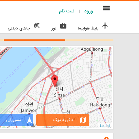
menu
ورود
ثبت نام
|
beach_access
next_week
flight
بلیط هواپیما
تور
جاهای دیدنی
navigation
map
اماکن نزدیک
مسیریابی
Leaflet