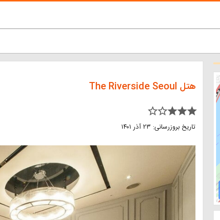
هتل The Riverside Seoul
star_border star_border star star star
تاریخ بروزرسانی: ۲۳ آذر ۱۴۰۱