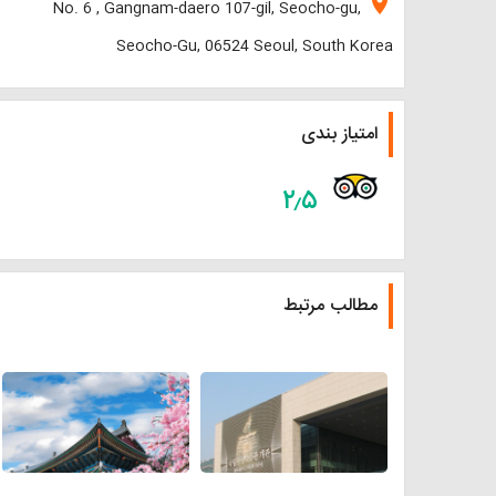
location_on
No. 6 , Gangnam-daero 107-gil, Seocho-gu,
Seocho-Gu, 06524 Seoul, South Korea
امتیاز بندی
۲٫۵
مطالب مرتبط