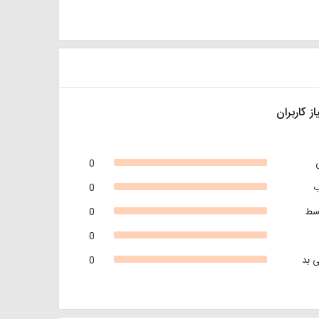
از کاربران
0
0
سط
0
0
 بد
0