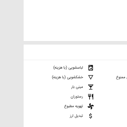
local_laundry_service
لباسشویی (با هزینه)
details
 ممنوع
خشکشویی (با هزینه)
local_bar
مینی بار
restaurant
رستوران
toys
تهویه مطبوع
attach_money
تبدیل ارز