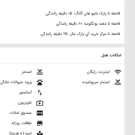
فاصله تا پارک بانپو هان گانگ: ۱۵ دقیقه رانندگی
فاصله تا معبد بونگئوسا: ۲۰ دقیقه رانندگی
فاصله تا مرکز خرید آی پارک مال: ۲۵ دقیقه رانندگی
امکانات هتل
pool
wifi
اینترنت رایگان
استخر
pets
pool
استخر سرپوشیده
ورود حیوانات خانگی
import_export
آسانسور
live_tv
تلویزیون
fiber_pin
صندوق امانات
store
نظافت روزانه
spa
اسپا (با هزینه)