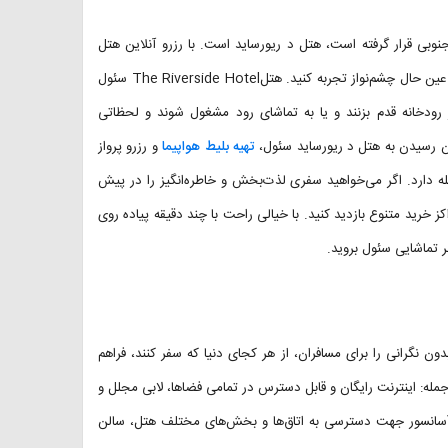
وبی قرار گرفته است، هتل د ریورساید است. با رزرو آنلاین هتل
ریورساید سئول، اقامتی خوش و بدون کمبود را در اقامتگاهی اقتصادی و در عین حال چشم‌نواز تجربه کنید. هتلThe Riverside Hotel سئول
ار رودخانه قدم بزنند و یا به تماشای رود مشغول شوند و لحظاتی
 رسیدن به هتل د ریورساید سئول،‌
تهیه بلیط هواپیما
و رزرو پرواز
با هتل ریورساید سئول فاصله دارد. اگر می‌خواهید سفری لذت‌بخش و خاطره‌انگیز را در پیش
ز خرید متنوع بازدید کنید. با خیالی راحت با چند دقیقه پیاده روی
ر تماشایی سئول بروید.
 نگرانی را برای مسافران، از هر کجای دنیا که سفر کنند، فراهم
T از امکاناتی استفاده کنید از جمله: اینترنت رایگان و قابل دسترس در تمامی فضاها، لابی مجلل و
 آسانسور جهت دسترسی به اتاق‌ها و بخش‌های مختلف هتل، سالن