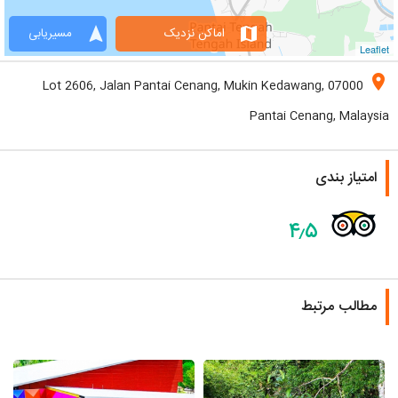
navigation
map
اماکن نزدیک
مسیریابی
Leaflet
location_on
Lot 2606, Jalan Pantai Cenang, Mukin Kedawang, 07000
Pantai Cenang, Malaysia
امتیاز بندی
۴٫۵
مطالب مرتبط