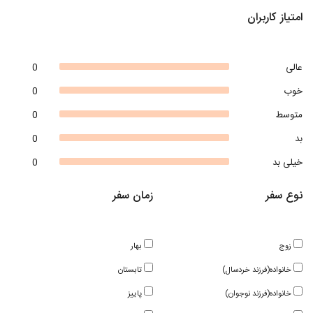
امتیاز کاربران
عالی
0
خوب
0
متوسط
0
بد
0
خیلی بد
0
نوع سفر
زمان سفر
زوج
بهار
خانواده(فرزند خردسال)
تابستان
خانواده(فرزند نوجوان)
پاییز