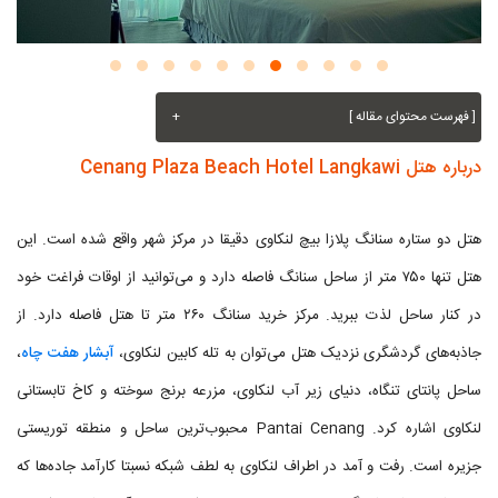
[ فهرست محتوای مقاله ]
+
درباره هتل Cenang Plaza Beach Hotel Langkawi
هتل دو ستاره سنانگ پلازا بیچ لنکاوی دقیقا در مرکز شهر واقع شده است. این
هتل تنها ۷۵۰ متر از ساحل سنانگ فاصله دارد و می‌توانید از اوقات فراغت خود
در کنار ساحل لذت ببرید. مرکز خرید سنانگ ۲۶۰ متر تا هتل فاصله دارد. از
جاذبه‌های گردشگری نزدیک هتل می‌توان به تله کابین لنکاوی،
آبشار هفت چاه
،
ساحل پانتای تنگاه، دنیای زیر آب لنکاوی، مزرعه برنج سوخته و کاخ تابستانی
لنکاوی اشاره کرد. Pantai Cenang محبوب‌ترین ساحل و منطقه توریستی
جزیره است. رفت و آمد در اطراف لنکاوی به لطف شبکه نسبتا کارآمد جاده‌ها که