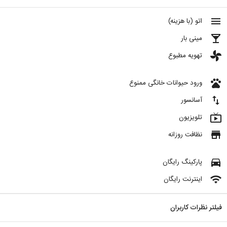
menu
اتو (با هزینه)
local_bar
مینی بار
toys
تهویه مطبوع
pets
ورود حیوانات خانگی ممنوع
import_export
آسانسور
live_tv
تلویزیون
store
نظافت روزانه
directions_car
پارکینگ رایگان
wifi
اینترنت رایگان
فیلتر نظرات کاربران