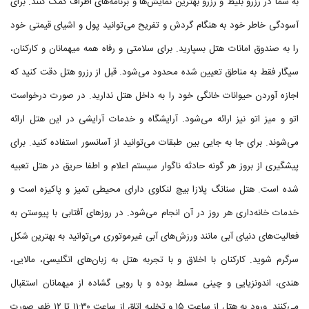
به شما در رزرو بلیط و رزرو بهترین نمایش‌ها و برنامه‌های اطراف کمک کنند. برای
آسودگی خاطر خود به هنگام گردش و تفریح می‌توانید پول و اشیای قیمتی خود
را به صندوق امانات هتل بسپارید. برای سلامتی و رفاه همه میهمانان و کارکنان،
سیگار فقط به مناطق تعیین شده محدود می‌شود. قبل از رزرو هتل دقت کنید که
اجازه آوردن حیوانات خانگی خود را به داخل هتل ندارید. در صورت درخواست
اتو و میز اتو نیز ارائه می‌شود. آرایشگاه و خدمات آرایشی در این هتل ارائه
می‌شوند. برای جا به جایی بین طبقات می‌توانید از آسانسور استفاده کنید. برای
پیشگیری از بروز هر گونه حادثه ناگوار سیستم اعلام و اطفا حریق در هتل تعبیه
شده است. هتل سنانگ پلازا بیچ لنکاوی دارای محیطی تمیز و پاکیزه است و
خدمات خانه‌داری هر روز در آن انجام می‌شود. در روزهای آفتابی با پیوستن به
فعالیت‌های دنیای آبی مانند ورزش‌های آبی غیرموتوری می‌توانید به بهترین شکل
سرگرم شوید. کارکنان با اخلاق و با تجربه هتل به زبان‌های انگلیسی، مالایی،
هندی، اندونزیایی و چینی مسلط بوده و با رویی گشاده از میهمانان استقبال
می‌کنند. ورود به هتل از ساعت ۱۵ و تخلیه اتاق از ساعت ۱۱:۳۰ تا ۱۲ ظهر صورت