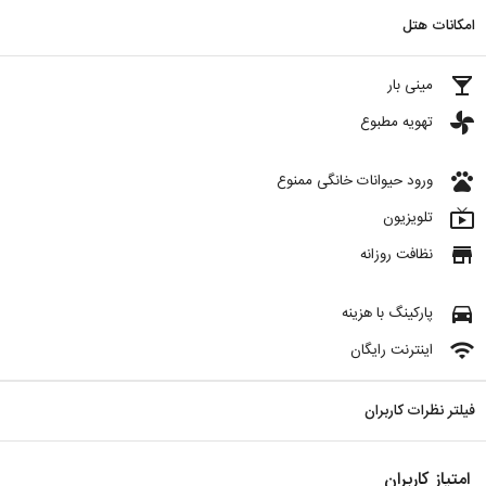
امکانات هتل
local_bar
مینی بار
toys
تهویه مطبوع
pets
ورود حیوانات خانگی ممنوع
live_tv
تلویزیون
store
نظافت روزانه
directions_car
پارکینگ با هزینه
wifi
اینترنت رایگان
فیلتر نظرات کاربران
امتیاز کاربران