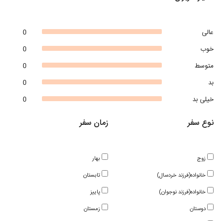
عالی
0
خوب
0
متوسط
0
بد
0
خیلی بد
0
نوع سفر
زمان سفر
زوج
بهار
خانواده(فرزند خردسال)
تابستان
خانواده(فرزند نوجوان)
پاییز
دوستان
زمستان