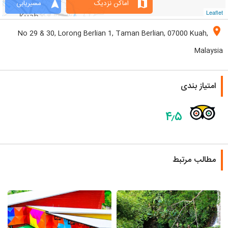
navigation
map
اماکن نزدیک
مسیریابی
Leaflet
location_on
No 29 & 30, Lorong Berlian 1, Taman Berlian, 07000 Kuah,
Malaysia
امتیاز بندی
۴٫۵
مطالب مرتبط