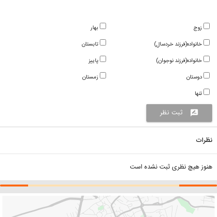
زوج
بهار
خانواده(فرزند خردسال)
تابستان
خانواده(فرزند نوجوان)
پاییز
دوستان
زمستان
تنها
ثبت نظر
rate_review
نظرات
هنوز هیچ نظری ثبت نشده است