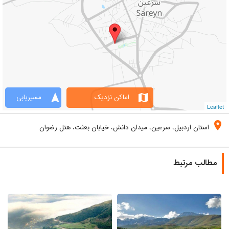
navigation
map
اماکن نزدیک
مسیریابی
Leaflet
location_on
استان اردبیل، سرعین، میدان دانش، خیابان بعثت، هتل رضوان
مطالب مرتبط