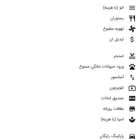
menu
اتو (با هزینه)
restaurant
رستوران
toys
تهویه مطبوع
attach_money
تبدیل ارز
pool
استخر
pets
ورود حیوانات خانگی ممنوع
import_export
آسانسور
live_tv
تلویزیون
fiber_pin
صندوق امانات
store
نظافت روزانه
spa
اسپا (با هزینه)
directions_car
پارکینگ رایگان