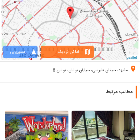
navigation
map
اماکن نزدیک
مسیریابی
Leaflet
location_on
مشهد، خیابان طبرسی، خیابان نوغان، نوغان 8
مطالب مرتبط