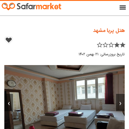
menu
هتل پریا مشهد
star_border star_border star_border star star
تاریخ بروزرسانی: ۲۱ بهمن ۱۴۰۲
›
‹