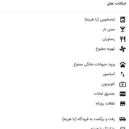
امکانات هتل
local_laundry_service
لباسشویی (با هزینه)
local_bar
مینی بار
restaurant
رستوران
toys
تهویه مطبوع
pets
ورود حیوانات خانگی ممنوع
import_export
آسانسور
live_tv
تلویزیون
fiber_pin
صندوق امانات
store
نظافت روزانه
airport_shuttle
رفت و برگشت به فرودگاه (با هزینه)