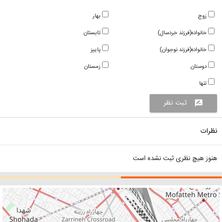
زوج
بهار
خانواده(فرزند خردسال)
تابستان
خانواده(فرزند نوجوان)
پاییز
دوستان
زمستان
تنها
ثبت نظر
rate_review
نظرات
هنوز هیچ نظری ثبت نشده است