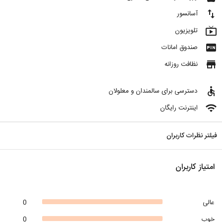
import_export
آسانسور
live_tv
تلویزیون
fiber_pin
صندوق امانات
store
نظافت روزانه
accessible
دسترسی برای سالمندان و معلولان
wifi
اینترنت رایگان
فیلتر نظرات کاربران
امتیاز کاربران
عالی
0
خوب
0