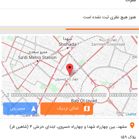
نظرات
هنوز هیچ نظری ثبت نشده است
navigation
map
اماکن نزدیک
مسیریابی
Leaflet
location_on
مشهد، بین چهارراه شهدا و چهارراه خسروی، ابتدای خزعلی ۴ (شاهین فر)
پلاک ۱۵۹