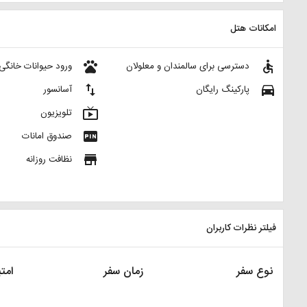
امکانات هتل
pets
accessible
دسترسی برای سالمندان و معلولان
ورود حیوانات خانگی
import_export
directions_car
پارکینگ رایگان
آسانسور
live_tv
تلویزیون
fiber_pin
صندوق امانات
store
نظافت روزانه
فیلتر نظرات کاربران
نوع سفر
زمان سفر
امتی