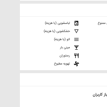
local_laundry_service
 ممنوع
لباسشویی (با هزینه)
details
خشکشویی (با هزینه)
menu
اتو (با هزینه)
local_bar
مینی بار
restaurant
رستوران
toys
تهویه مطبوع
از کاربران