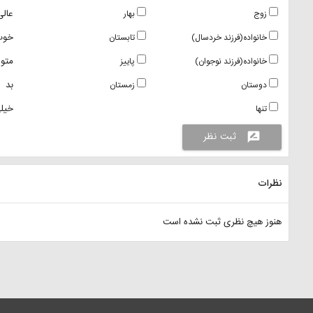
عالی
زوج
بهار
خوب
خانواده(فرزند خردسال)
تابستان
متو
خانواده(فرزند نوجوان)
پاییز
بد
دوستان
زمستان
خیلی
تنها
ثبت نظر
rate_review
نظرات
هنوز هیچ نظری ثبت نشده است