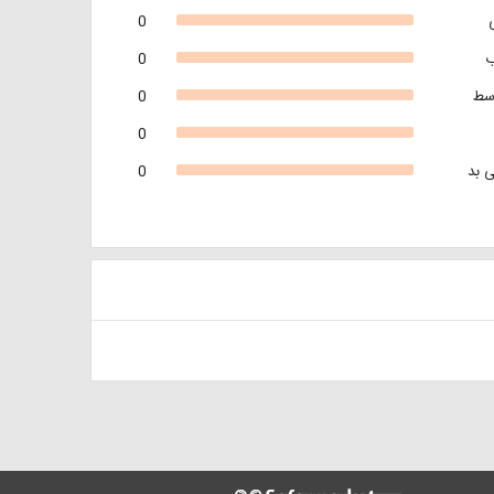
0
0
سط
0
0
 بد
0