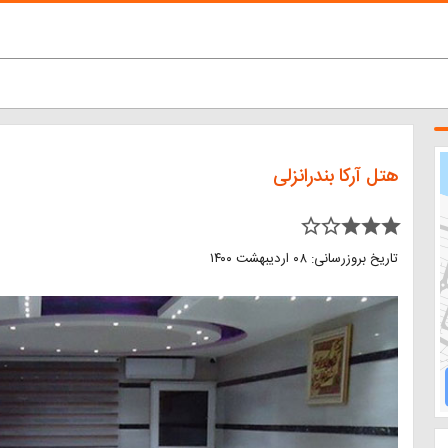
هتل آرکا بندرانزلی
star_border star_border star star star
تاریخ بروزرسانی: ۰۸ اردیبهشت ۱۴۰۰