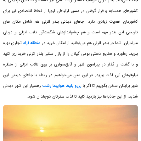
جذب می‌کند. بندر انزلی موقعیت استراتژیک عالی نیز داشته و به دلیل نزدیکی به
کشورهای همسایه و قرار گرفتن در مسیر ارتباطی اروپا از لحاظ اقتصادی نیز برای
کشورمان اهمیت زیادی دارد. جاهای دیدنی بندر انزلی هم شامل مکان های
تاریخی این بندر مهم است و هم چشم‌اندازهای شگفت‌آور تالاب انزلی و دریای
مازندران. شما در بندر انزلی هم می‌توانید از امکان خرید در
منطقه آزاد
تجاری بهره
ببرید، ره‌آورد و صنایع دستی بومی گیلان را از بازار سنتی بندر انزلی خریداری کنید
و با گشت و گذار در پیرامون شهر و قایق‌سواری بر روی تالاب انزلی از منظره
نیلوفرهای آبی لذت ببرید. در این متن می‌خواهیم در رابطه با جاهای دیدنی این
شهر برایتان سخن بگوییم تا اگر با
رزرو بلیط هواپیما رشت
رهسپار این شهر دیدنی
شدید، از این جاذبه‌ها نیز بازدید کنید تا لذت سفرتان دوچندان شود.