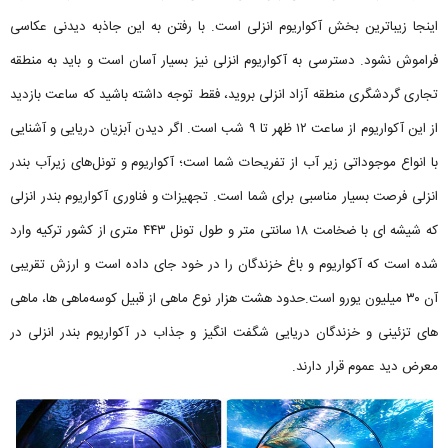
اینجا زیباترین بخش آکواریوم انزلی است. با رفتن به این جاذبه دیدنی عکاسی
فراموش نشود. دسترسی به آکواریوم انزلی نیز بسیار آسان است و باید به منطقه
تجاری گردشگری منطقه آزاد انزلی بروید، فقط توجه داشته باشید که ساعت بازدید
از این آکواریوم از ساعت ۱۲ ظهر تا ۹ شب است. اگر دیدن آبزیان دریایی و آشنایی
با انواع موجوداتی زیر آب از تفریحات شما است؛ آکواریوم‌ و تونل‌های زیرآب بندر
انزلی فرصت بسیار مناسبی برای شما است. تجهیزات و فناوری آکواریوم بندر انزلی
که شیشه ای با ضخامت ۱۸ سانتی متر و طول تونل ۴۴۳ متری از کشور ترکیه وارد
شده است که آکواریوم و باغ خزندگان را در خود جای داده است و ارزش تقریبی
آن ۳۰ میلیون یورو است.حدود هشت هزار نوع ماهی از قبیل کوسه‌ماهی ‌ها، ماهی
‌های تزئینی و خزندگان دریایی شگفت انگیز و جذاب در آکواریوم بندر انزلی در
معرض دید عموم قرار دارند.