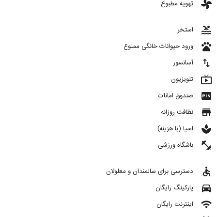
toys
تهویه مطبوع
pool
استخر
pets
ورود حیوانات خانگی ممنوع
import_export
آسانسور
live_tv
تلویزیون
fiber_pin
صندوق امانات
store
نظافت روزانه
spa
اسپا (با هزینه)
fitness_center
باشگاه ورزشی
accessible
دسترسی برای سالمندان و معلولان
directions_car
پارکینگ رایگان
wifi
اینترنت رایگان