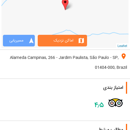
navigation
map
اماکن نزدیک
مسیریابی
Leaflet
location_on
Alameda Campinas, 266 - Jardim Paulista, São Paulo - SP,
01404-000, Brazil
امتیاز بندی
۴٫۵
مطالب مرتبط