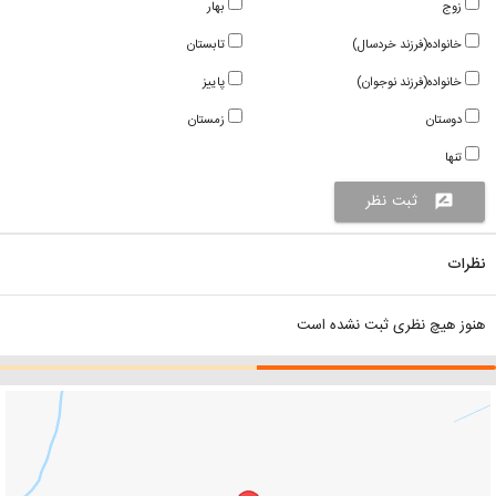
زوج
بهار
خانواده(فرزند خردسال)
تابستان
خانواده(فرزند نوجوان)
پاییز
دوستان
زمستان
تنها
ثبت نظر
rate_review
نظرات
هنوز هیچ نظری ثبت نشده است