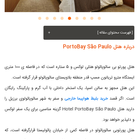
[ فهرست محتوای مقاله ]
+
درباره هتل PortoBay São Paulo
هتل پورتو بی سائوپائولو هتلی لوکس و ۵ ستاره است که در فاصله ی ۱۰۰ متری
ایستگاه مترو تریانون مسپ قدر منطقه بلاویستای سائوپائولو قرار گرفته است.
این هتل مجهز به سالن اسپا، یک استخر داخلی با آب گرم و پارکینگ رایگان
است. اگر قصد
خرید بلیط هواپیما خارجی
و سفر به شهر سائوپائولوی برزیل را
دارید هتل Hotel PortoBay São Paulo گزینه مناسبی برای یک سفر لوکس
و دلپذیر خواهد بود.
هتل پورتوبی سائوپائولو در فاصله کمی از خیابان پائولیستا قرارگرفته است، که