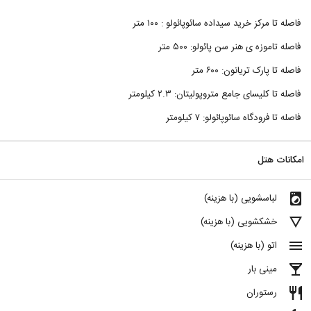
فاصله تا مرکز خرید سیداده سائوپائولو : ۱۰۰ متر
فاصله تاموزه ی هنر سن پائولو: ۵۰۰ متر
فاصله تا پارک تریانون: ۶۰۰ متر
فاصله تا کلیسای جامع متروپولیتان: ۲.۳ کیلومتر
فاصله تا فرودگاه سائوپائولو: ۷ کیلومتر
امکانات هتل
local_laundry_service
لباسشویی (با هزینه)
details
خشکشویی (با هزینه)
menu
اتو (با هزینه)
local_bar
مینی بار
restaurant
رستوران