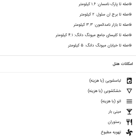
فاصله تا پارک نامسان: ۱.۶ کیلومتر
فاصله تا برج ان سئول: ۲ کیلومتر
فاصله تا بازار نامدائمون: ۳.۳ کیلومتر
فاصله تا کلیسای جامع میونگ دانگ: ۴.۱ کیلومتر
فاصله تا خیابان میونگ دانگ: ۵ کیلومتر
امکانات هتل
local_laundry_service
لباسشویی (با هزینه)
details
خشکشویی (با هزینه)
menu
اتو (با هزینه)
local_bar
مینی بار
restaurant
رستوران
toys
تهویه مطبوع