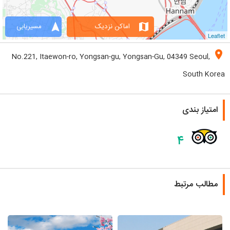
navigation
map
اماکن نزدیک
مسیریابی
Leaflet
location_on
No.221, Itaewon-ro, Yongsan-gu, Yongsan-Gu, 04349 Seoul,
South Korea
امتیاز بندی
۴
مطالب مرتبط