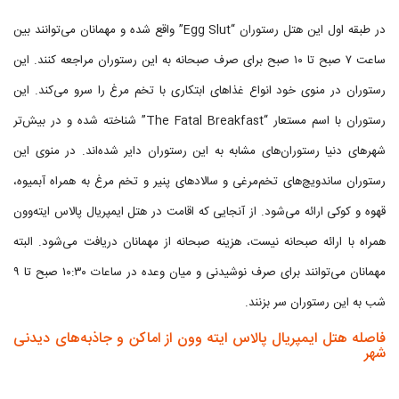
در طبقه اول این هتل رستوران “Egg Slut” واقع شده و مهمانان می‌توانند بین
ساعت ۷ صبح تا ۱۰ صبح برای صرف صبحانه به این رستوران مراجعه کنند. این
رستوران در منوی خود انواع غذاهای ابتکاری با تخم مرغ را سرو می‌کند. این
رستوران با اسم مستعار “The Fatal Breakfast” شناخته شده و در بیش‌تر
شهرهای دنیا رستوران‌های مشابه به این رستوران دایر شده‌اند. در منوی این
رستوران ساندویچ‌های تخم‌مرغی و سالادهای پنیر و تخم مرغ به همراه آبمیوه،
قهوه و کوکی ارائه می‌شود. از آنجایی که اقامت در هتل ایمپریال پالاس ایته‌وون
همراه با ارائه صبحانه نیست، هزینه صبحانه از مهمانان دریافت می‌شود. البته
مهمانان می‌توانند برای صرف نوشیدنی و میان وعده در ساعات ۱۰:۳۰ صبح تا ۹
شب به این رستوران سر بزنند.
فاصله هتل ایمپریال پالاس ایته وون از اماکن و جاذبه‌های دیدنی
شهر