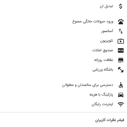
attach_money
تبدیل ارز
pets
ورود حیوانات خانگی ممنوع
import_export
آسانسور
live_tv
تلویزیون
fiber_pin
صندوق امانات
store
نظافت روزانه
fitness_center
باشگاه ورزشی
accessible
دسترسی برای سالمندان و معلولان
directions_car
پارکینگ با هزینه
wifi
اینترنت رایگان
فیلتر نظرات کاربران