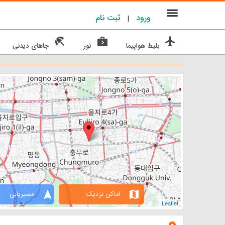
menu
ورود
ثبت نام
|
beach_access
next_week
flight
بلیط هواپیما
تور
جاهای دیدنی
navigation
map
اماکن نزدیک
مسیریابی
Leaflet