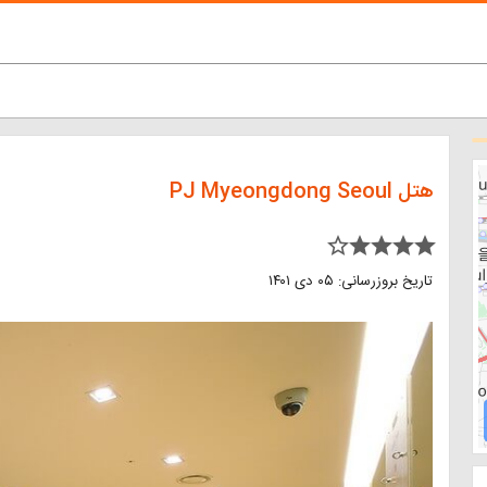
هتل PJ Myeongdong Seoul
star_border star star star star
تاریخ بروزرسانی: ۰۵ دی ۱۴۰۱