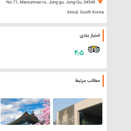
location_on
No.71, Mareunnae-ro, Jung-gu, Jung-Gu, 04548
Seoul, South Korea
امتیاز بندی
۴٫۵
مطالب مرتبط