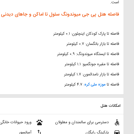
است.
فاصله هتل پی جی میوندونگ سئول تا اماکن و جاهای دیدنی 
فاصله تا پارک کودکان اینچئون: ۰.۱ کیلومتر
فاصله تا بازار بانگسان: ۰.۷ کیلومتر
فاصله تا ایستگاه میوندونگ: ۰.۹ کیلومتر
فاصله تا مقبره جونگمیو: ۱.۱ کیلومتر
فاصله تا بازار نامدائمون: ۱.۷ کیلومتر
فاصله تا
موزه ملی کره
: ۴.۷ کیلومتر
امکانات هتل
pets
accessible
دسترسی برای سالمندان و معلولان
ورود حیوانات خانگی
import_export
directions_car
پارکینگ رایگان
آسانسور