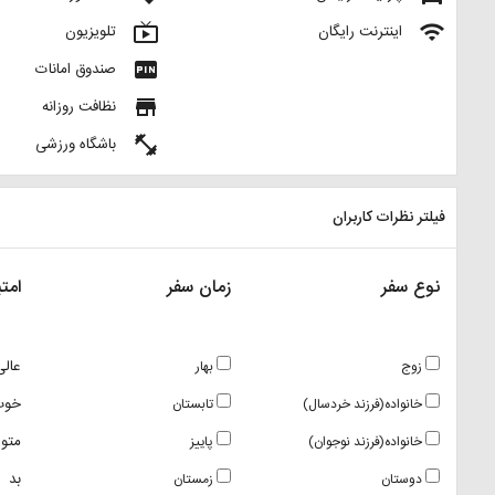
live_tv
wifi
اینترنت رایگان
تلویزیون
fiber_pin
صندوق امانات
store
نظافت روزانه
fitness_center
باشگاه ورزشی
فیلتر نظرات کاربران
نوع سفر
زمان سفر
امتی
عالی
زوج
بهار
خوب
خانواده(فرزند خردسال)
تابستان
متو
خانواده(فرزند نوجوان)
پاییز
بد
دوستان
زمستان