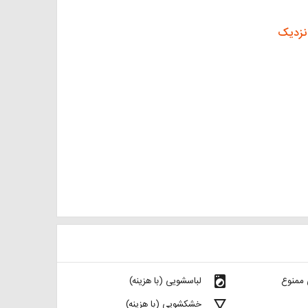
نزدیک
local_laundry_service
 ممنوع
لباسشویی (با هزینه)
details
خشکشویی (با هزینه)