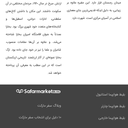
میدان رجستان قرار دارد. این مقبره علاوه بر
ارتش سرخ در سال ۱۹۲۰، مردمان مختلفی در آن
زیبایی، به دلیل اینکه قدیمی‌ترین بنای معماری
سکونت داشتند. این مکان با داشتن کاخ‌های
اسلامی در آسیای مرکزی است، شهرت دارد.
سلطنتی، ادارات دولتی، اسطبل‌ها و
کتابخانه‌های متعدد خود شهری بزرگ بود. بخارا
عمدتاً به عنوان اقامتگاه امیران بخارا شناخته
می‌شد، و علاوه بر آن‌ها مقامات منصوب،
شاعران و علما را نیز در خود جای داده بود. ارگ
بخارا نمونه‌ای از آثار ارزشمند تاریخی ازبکستان
است که در این مطلب به معرفی آن پرداخته
خواهد شد.
بلیط هواپیما استانبول
تاریخچه شهر بخارا
وبلاگ سفر مارکت
بلیط هواپیما چارتر
قدمت این شهر تاریخی به ۲۵۰۰ سال پیش برمی گردد، طوری که در کتاب ها
۱۰ دلیل برای انتخاب سفر مارکت
بلیط هواپیما خارجی
نیز آمده بخارا توسط شاهزاده ایرانی به نام سیاوش ساخته شده است. در