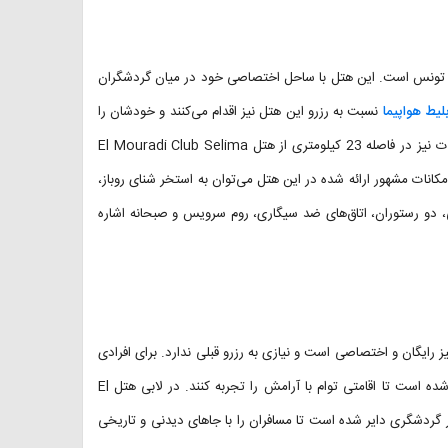
ویی تونس است. این هتل با ساحل اختصاصی خود در میان گردشگران
لیط هواپیما
نسبت به رزرو این هتل نیز اقدام می‌کنند و خودشان را
برای داشتن سفری خوش و رویایی آماده می‌کنند. فرودگاه بین المللی حمامات نیز در فاصله 23 کیلومتری از هتل El Mouradi Club Selima
ز امکانات مشهور ارائه شده در این هتل می‌توان به استخر شنای روباز،
ی، دو رستوران، اتاق‌های ضد سیگاری، روم سرویس و صبحانه اشاره
رایگان و اختصاصی است و نیازی به رزرو قبلی ندارد. برای افرادی
که مشکلات جسمانی و حرکتی دارند، امکانات رفاهی مناسبی در نظر گرفته شده است تا اقامتی توام با آرامش را تجربه کنند. در لابی هتل El
ذار مسافران میز تور گردشگری دایر شده است تا مسافران را با جاهای دیدنی و تاریخی