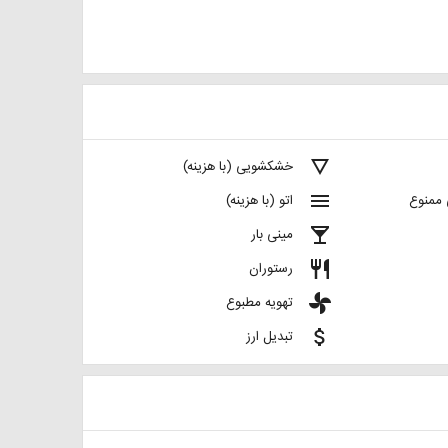
details
خشکشویی (با هزینه)
menu
 ممنوع
اتو (با هزینه)
local_bar
مینی بار
restaurant
رستوران
toys
تهویه مطبوع
attach_money
تبدیل ارز