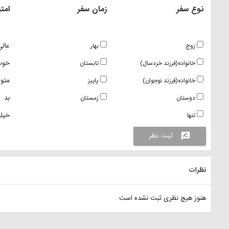
نوع سفر
زمان سفر
امتی
عالی
زوج
بهار
خوب
خانواده(فرزند خردسال)
تابستان
متو
خانواده(فرزند نوجوان)
پاییز
بد
دوستان
زمستان
خیلی
تنها
ثبت نظر
rate_review
نظرات
هنوز هیچ نظری ثبت نشده است