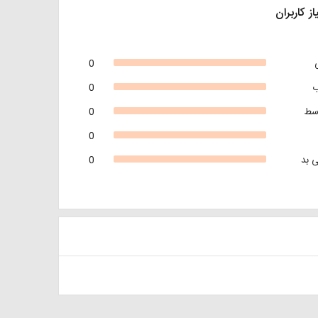
از کاربران
0
0
سط
0
0
 بد
0