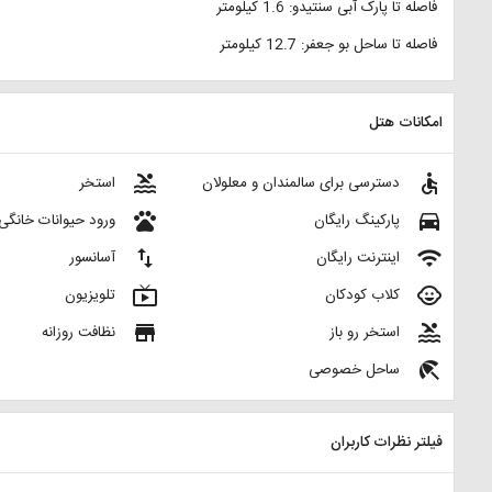
فاصله تا پارک آبی سنتیدو: 1.6 کیلومتر
فاصله تا ساحل بو جعفر: 12.7 کیلومتر
امکانات هتل
pool
accessible
دسترسی برای سالمندان و معلولان
استخر
pets
directions_car
پارکینگ رایگان
ورود حیوانات خانگی
import_export
wifi
اینترنت رایگان
آسانسور
live_tv
child_care
کلاب کودکان
تلویزیون
store
pool
استخر رو باز
نظافت روزانه
beach_access
ساحل خصوصی
فیلتر نظرات کاربران