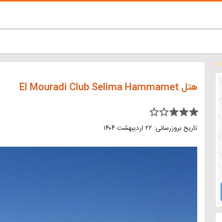
هتل El Mouradi Club Selima Hammamet
star_border star_border star star star
تاریخ بروزرسانی: ۲۲ اردیبهشت ۱۴۰۴