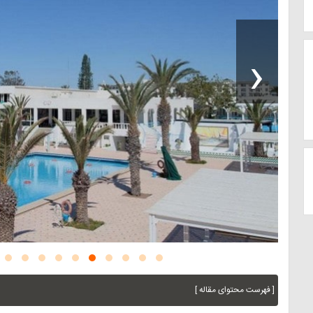
‹
[ فهرست محتوای مقاله ]