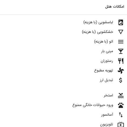
امکانات هتل
local_laundry_service
لباسشویی (با هزینه)
details
خشکشویی (با هزینه)
menu
اتو (با هزینه)
local_bar
مینی بار
restaurant
رستوران
toys
تهویه مطبوع
attach_money
تبدیل ارز
pool
استخر
pets
ورود حیوانات خانگی ممنوع
import_export
آسانسور
live_tv
تلویزیون