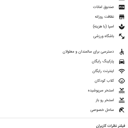
fiber_pin
صندوق امانات
store
نظافت روزانه
spa
اسپا (با هزینه)
fitness_center
باشگاه ورزشی
accessible
دسترسی برای سالمندان و معلولان
directions_car
پارکینگ رایگان
wifi
اینترنت رایگان
child_care
کلاب کودکان
pool
استخر سرپوشیده
pool
استخر رو باز
beach_access
ساحل خصوصی
فیلتر نظرات کاربران