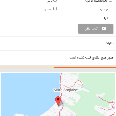
خانواده(فرزند نوجوان)
پاییز
دوستان
زمستان
تنها
ثبت نظر
rate_review
نظرات
هنوز هیچ نظری ثبت نشده است