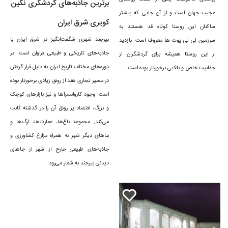
برترین جاذبه‌های گردشگری نگین
بیرجند بوده و به چندین شکل مانند بیرجند، برجن، برکند و بیرگند در نوشته‌ها و
عجیب جهان است و از آن جایی که بیشتر
کویری شرق ایران
ساکنان این روستا کوتاه قد هستند به
فرهنگ‌نامه‌ها آمده است.
بیرجند شهری شگفت‌انگیز در شرق ایران با
سرزمین لی لی پوت ها معروف است. بازدید
جاذبه‌های تاریخی و طبیعی فراوان است. در
از این روستا همیشه برای گردشگران از
دوره‌های مختلف تاریخ ایران به دلیل قرار گرفتن
جذابیت خاص و بالایی برخوردار بوده است.
در مسیر تجاری هند از رونق زیادی برخوردار بوده
است. وجود کاروانسراها و نیز بازارهای کوچک
و بزرگ، اقتصاد پر رونق آن را در گذشته ثابت
می‌کند. مجموعه باغ‌ها، عمارت‌ها، ارگ‌ها و
بناهای دیگر شهر به همراه مزارع کشاورزی و
جاذبه‌های طبیعی خارج از شهر از جاهای
دیدنی بیرجند به شمار می‌رود.
تاریخچه شهر بیرجند