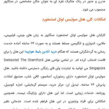
مدرن و مدور در رنگ متالیک نقره ای به عنوان مکان مشخصی در سنگاپور
محسوب می شود.
امکانات کلی هتل سوئیس اوتل استمفورد
کارکنان هتل سوئیس اوتل استمفورد سنگاپور به زبان های چینی، فیلیپینی،
مالایی، اندونزی و انگلیسی مسلط هستند و به صورت ۲۴ ساعته آماده خدمت
رسانی به گردشگرانی هستند که هنگام
خرید آنلاین بلیط هواپیما
این هتل را برای
اقامت انتخاب کرده اند. در تمامی نواحی هتل Swissotel The Stamford
Singapore می توانید به اینترنت وای فای رایگان دسترسی داشته باشید. هتل
سوئیس اوتل استمفورد دارای رستوران، آسانسور، کافی شاپ، صندوق امانات،
پذیرش ۲۴ ساعته، تبدیل ارز، مرکز خرید، سیستم گرمایشی، اجاره اتومبیل،
روزنامه، خدمات زیبایی است، اما این هتل دارای پارکینگ نیست. همچنین
امکاناتی برای افراد ویلچری در این هتل فراهم شده است. خدماتی نظیر