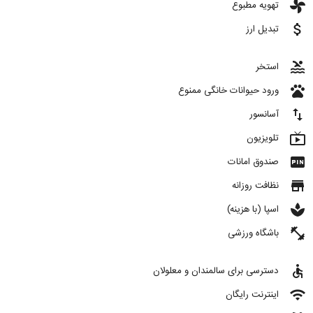
toys
تهویه مطبوع
attach_money
تبدیل ارز
pool
استخر
pets
ورود حیوانات خانگی ممنوع
import_export
آسانسور
live_tv
تلویزیون
fiber_pin
صندوق امانات
store
نظافت روزانه
spa
اسپا (با هزینه)
fitness_center
باشگاه ورزشی
accessible
دسترسی برای سالمندان و معلولان
wifi
اینترنت رایگان