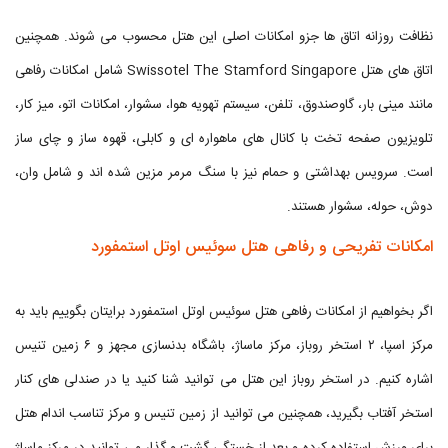
نظافت روزانه اتاق ها جزو امکانات اصلی این هتل محسوب می شوند. همچنین
اتاق های هتل Swissotel The Stamford Singapore شامل امکانات رفاهی
مانند مینی بار، گاوصندوق، تلفن، سیستم تهویه هوا، سشوار، امکانات اتو، میز کار،
تلویزیون صفحه تخت با کانال های ماهواره ای و کابلی، قهوه ساز و چای ساز
است. سرویس بهداشتی و حمام نیز با سنگ مرمر مزین شده اند و شامل وان،
دوش، حوله، سشوار هستند.
امکانات تفریحی و رفاهی هتل سوئیس اوتل استمفورد
اگر بخواهیم از امکانات رفاهی هتل سوئیس اوتل استمفورد برایتان بگوییم باید به
مرکز اسپا، ۲ استخر روباز، مرکز ماساژ، باشگاه بدنسازی مجهز و ۶ زمین تنیس
اشاره کنیم. در استخر روباز این هتل می توانید شنا کنید یا در صندلی های کنار
استخر آفتاب بگیرید، همچنین می توانید از زمین تنیس و مرکز تناسب اندام هتل