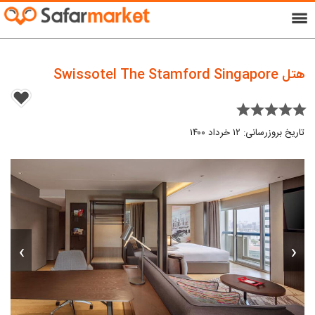
menu
هتل Swissotel The Stamford Singapore
star star star star star
تاریخ بروزرسانی: ۱۲ خرداد ۱۴۰۰
›
‹